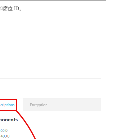
和席位 ID。