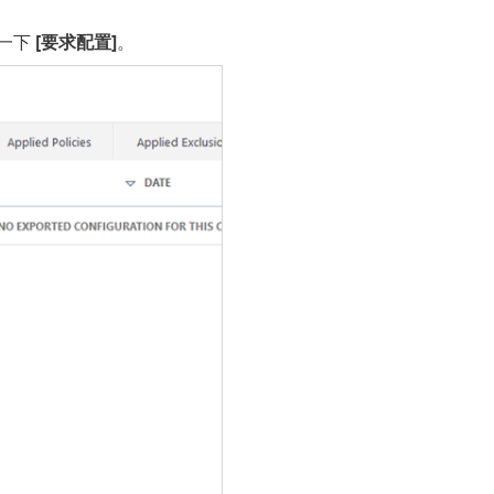
一下
[要求配置]
。