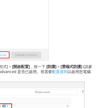
式] >
[開啟配置]
，按一下
[防護]
>
[雲端式防護]
(請參
ard Advanced 是否已啟用。視需要
配置原則
以啟用您電腦