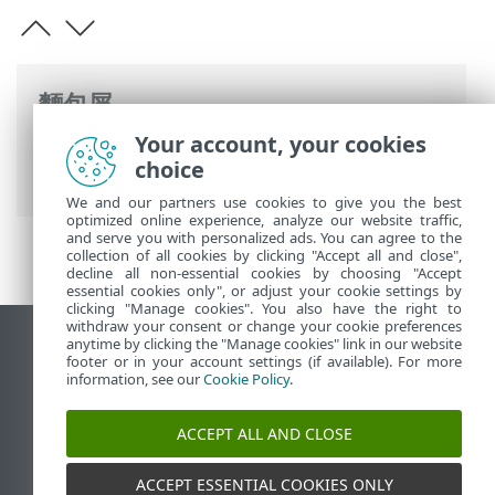
麵包屑
Your account, your cookies
ESET 線上說明
>
ESET LiveGuard Advanced
choice
>
使用 ESET LiveGuard Advanced
We and our partners use cookies to give you the best
optimized online experience, analyze our website traffic,
and serve you with personalized ads. You can agree to the
collection of all cookies by clicking "Accept all and close",
decline all non-essential cookies by choosing "Accept
essential cookies only", or adjust your cookie settings by
clicking "Manage cookies". You also have the right to
withdraw your consent or change your cookie preferences
anytime by clicking the "Manage cookies" link in our website
檢視桌面網站
footer or in your account settings (if available). For more
End of Life
information, see our
Cookie Policy
.
ESET 知識庫
ACCEPT ALL AND CLOSE
ESET 論壇
ESET Status Portal
ACCEPT ESSENTIAL COOKIES ONLY