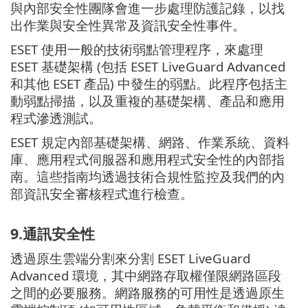
與內部安全性團隊會進一步處理防護記錄，以找
出作業與安全性異常及資訊安全性事件。
ESET 使用一般的技術弱點管理程序，來處理
ESET 基礎架構 (包括 ESET LiveGuard Advanced
和其他 ESET 產品) 中發生的弱點。此程序包括主
動弱點掃描，以及重複的基礎架構、產品和應用
程式滲透測試。
ESET 規定內部基礎架構、網路、作業系統、資料
庫、應用程式伺服器和應用程式安全性的內部指
南。這些指南均透過技術合規性監控及我們的內
部資訊安全審核程式進行檢查。
9.通訊安全性
透過原生雲端分割來分割 ESET LiveGuard
Advanced 環境，其中網路存取權僅限網路區段
之間的必要服務。網路服務的可用性是透過原生