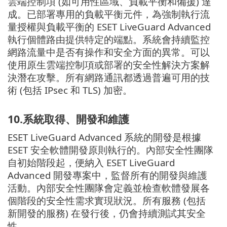
雲端控制項 (如可用性區域、負載平衡和備援) 達
成。已部署專用的負載平衡元件，為強制執行流
量授權與負載平衡的 ESET LiveGuard Advanced
執行個體路由提供特定的端點。系統會持續監控
網路流量中是否有操作和安全方面的異常。可以
使用原生雲端控制項或部署的安全性解決方案解
決潛在攻擊。所有網路通訊都透過普遍可用的技
術 (包括 IPsec 和 TLS) 加密。
10.系統取得、開發和維護
ESET LiveGuard Advanced 系統的開發是根據
ESET 安全軟體開發原則執行的。內部安全性團隊
自初始階段起，便納入 ESET LiveGuard
Advanced 開發專案中，監督所有的開發與維護
活動。內部安全性團隊會定義並檢查軟體發展各
個階段的安全性需求實現狀況。所有服務 (包括
新開發的服務) 在發行後，仍會持續測試其安全
性。