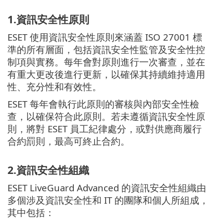
1.資訊安全性原則
ESET 使用資訊安全性原則來涵蓋 ISO 27001 標
準的所有層面，包括資訊安全性監管及安全性控
制項與實務。每年會對原則進行一次審查，並在
有重大更改後進行更新，以確保其持續維持適用
性、充分性和有效性。
ESET 每年會執行此原則的審核與內部安全性檢
查，以確保符合此原則。若未遵循資訊安全性原
則，將對 ESET 員工紀律處分，或對供應商履行
合約罰則，最高可終止合約。
2.資訊安全性組織
ESET LiveGuard Advanced 的資訊安全性組織由
多個涉及資訊安全性和 IT 的團隊和個人所組成，
其中包括：