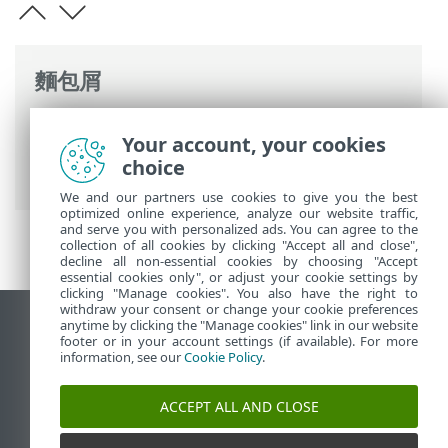
麵包屑
ESET 線上說明
>
ESET LiveGuard Advanced
Your account, your cookies
>
使用 ESET LiveGuard Advanced
>
使用排
choice
除來改善效能
> 排除處理程序
We and our partners use cookies to give you the best
optimized online experience, analyze our website traffic,
and serve you with personalized ads. You can agree to the
collection of all cookies by clicking "Accept all and close",
decline all non-essential cookies by choosing "Accept
essential cookies only", or adjust your cookie settings by
clicking "Manage cookies". You also have the right to
withdraw your consent or change your cookie preferences
anytime by clicking the "Manage cookies" link in our website
檢視桌面網站
footer or in your account settings (if available). For more
End of Life
information, see our
Cookie Policy
.
ESET 知識庫
ACCEPT ALL AND CLOSE
ESET 論壇
ESET Status Portal