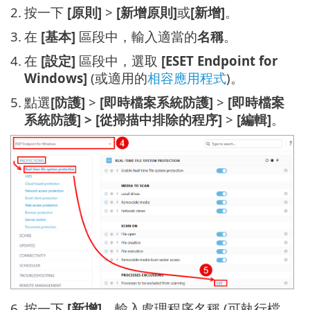
2.
按一下
[原則]
>
[新增原則]
或
[新增]
。
3.
在
[基本]
區段中，輸入適當的
名稱
。
4.
在
[設定]
區段中，選取
[ESET Endpoint for
Windows]
(或適用的
相容應用程式
)。
5.
點選
[防護]
>
[即時檔案系統防護]
>
[即時檔案
系統防護] > [從掃描中排除的程序]
>
[編輯]
。
6.
按一下
[新增]
，輸入處理程序名稱 (可執行檔