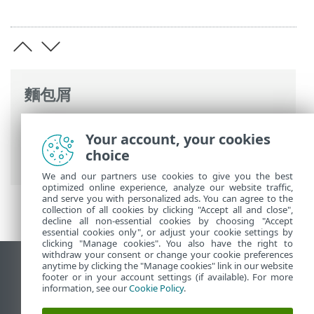
麵包屑
ESET 線上說明
>
ESET LiveGuard Advanced
Your account, your cookies
>
概觀
>
針對 ESET LiveGuard Advanced 使
choice
用 Proxy
> Apache HTTP Proxy
We and our partners use cookies to give you the best
optimized online experience, analyze our website traffic,
and serve you with personalized ads. You can agree to the
collection of all cookies by clicking "Accept all and close",
decline all non-essential cookies by choosing "Accept
essential cookies only", or adjust your cookie settings by
clicking "Manage cookies". You also have the right to
withdraw your consent or change your cookie preferences
anytime by clicking the "Manage cookies" link in our website
檢視桌面網站
footer or in your account settings (if available). For more
End of Life
information, see our
Cookie Policy
.
ESET 知識庫