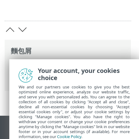
麵包屑
ESET 線上說明
>
ESET LiveGuard Advanced
Your account, your cookies
>
啟用 ESET LiveGuard Advanced
> 在
choice
ESET MSP Administrator 中新增訂閱
We and our partners use cookies to give you the best
optimized online experience, analyze our website traffic,
and serve you with personalized ads. You can agree to the
collection of all cookies by clicking "Accept all and close",
decline all non-essential cookies by choosing "Accept
essential cookies only", or adjust your cookie settings by
clicking "Manage cookies". You also have the right to
withdraw your consent or change your cookie preferences
anytime by clicking the "Manage cookies" link in our website
檢視桌面網站
footer or in your account settings (if available). For more
End of Life
information, see our
Cookie Policy
.