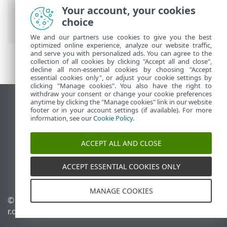
Your account, your cookies
ESET 線上說明
>
ESET LiveGuard Advanced
choice
>
如何購買模組
We and our partners use cookies to give you the best
optimized online experience, analyze our website traffic,
and serve you with personalized ads. You can agree to the
collection of all cookies by clicking "Accept all and close",
decline all non-essential cookies by choosing "Accept
essential cookies only", or adjust your cookie settings by
clicking "Manage cookies". You also have the right to
withdraw your consent or change your cookie preferences
anytime by clicking the "Manage cookies" link in our website
檢視桌面網站
footer or in your account settings (if available). For more
End of Life
information, see our
Cookie Policy
.
ESET 知識庫
ACCEPT ALL AND CLOSE
ESET 論壇
ESET Status Portal
ACCEPT ESSENTIAL COOKIES ONLY
地區設定
MANAGE COOKIES
© 1992 - 2026 ESET, spol. s
管理 Cookie
r.o. - 保留所有權利。
Cookie 原則