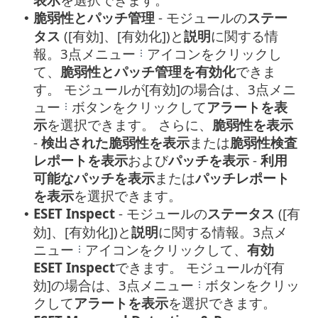
脆弱性とパッチ管理
- モジュールの
ステー
•
タス
([有効]、[有効化])と
説明
に関する情
報。3点メニュー
アイコンをクリックし
て、
脆弱性とパッチ管理を有効化
できま
す。 モジュールが[有効]の場合は、3点メニ
ュー
ボタンをクリックして
アラートを表
示
を選択できます。 さらに、
脆弱性を表示
-
検出された脆弱性を表示
または
脆弱性検査
レポートを表示
および
パッチを表示
-
利用
可能なパッチを表示
または
パッチレポート
を表示
を選択できます。
ESET Inspect
- モジュールの
ステータス
([有
•
効]、[有効化])と
説明
に関する情報。3点メ
ニュー
アイコンをクリックして、
有効
ESET Inspect
できます。 モジュールが[有
効]の場合は、3点メニュー
ボタンをクリッ
クして
アラートを表示
を選択できます。