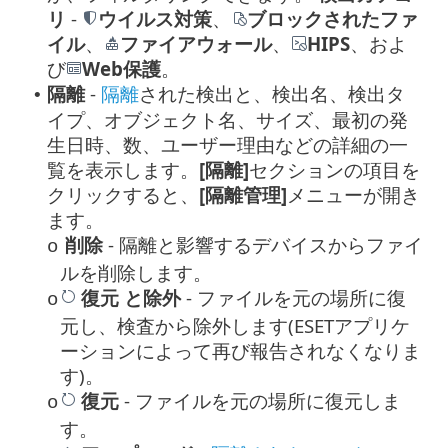
リ
-
ウイルス対策
、
ブロックされたファ
イル
、
ファイアウォール
、
HIPS
、およ
び
Web保護
。
隔離
-
隔離
された検出と、検出名、検出タ
•
イプ、オブジェクト名、サイズ、最初の発
生日時、数、ユーザー理由などの詳細の一
覧を表示します。
[隔離]
セクションの項目を
クリックすると、
[隔離管理]
メニューが開き
ます。
削除
- 隔離と影響するデバイスからファイ
o
ルを削除します。
復元
と除外
- ファイルを元の場所に復
o
元し、検査から除外します(ESETアプリケ
ーションによって再び報告されなくなりま
す)。
復元
- ファイルを元の場所に復元しま
o
す。