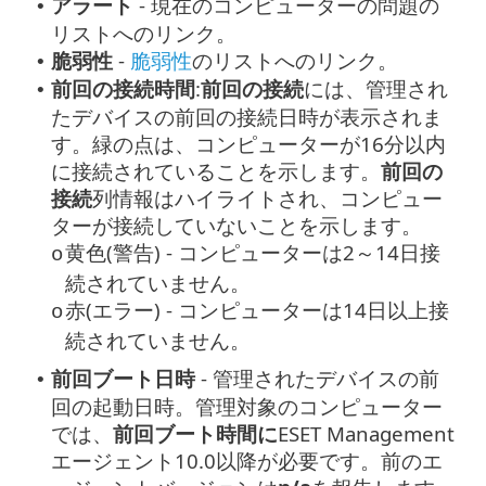
アラート
- 現在のコンピューターの問題の
•
リストへのリンク。
脆弱性
-
脆弱性
のリストへのリンク。
•
前回の接続時間
:
前回の接続
には、管理され
•
たデバイスの前回の接続日時が表示されま
す。緑の点は、コンピューターが16分以内
に接続されていることを示します。
前回の
接続
列情報はハイライトされ、コンピュー
ターが接続していないことを示します。
黄色(警告) - コンピューターは2～14日接
o
続されていません。
赤(エラー) - コンピューターは14日以上接
o
続されていません。
前回ブート日時
- 管理されたデバイスの前
•
回の起動日時。管理対象のコンピューター
では、
前回ブート時間に
ESET Management
エージェント10.0以降が必要です。前のエ