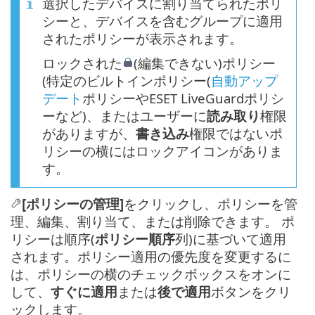
選択したデバイスに割り当てられたポリ
シーと、デバイスを含むグループに適用
されたポリシーが表示されます。
ロックされた
(編集できない)ポリシー
(特定のビルトインポリシー(
自動アップ
デート
ポリシーやESET LiveGuardポリシ
ーなど)、またはユーザーに
読み取り
権限
がありますが、
書き込み
権限ではないポ
リシーの横にはロックアイコンがありま
す。
[ポリシーの管理]
をクリックし、ポリシーを管
理、編集、割り当て、または削除できます。 ポ
リシーは順序(
ポリシー順序
列)に基づいて適用
されます。ポリシー適用の優先度を変更するに
は、ポリシーの横のチェックボックスをオンに
して、
すぐに適用
または
後で適用
ボタンをクリ
ックします。