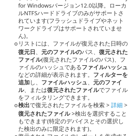
for Windowsバージョン12.0以降。ローカ
ルNTFSハードドライブのみがサポートさ
れています(フラッシュドライブやネット
ワークドライブはサポートされていませ
ん)。
リストには、ファイルが復元された日時の
o
復元日
、
元のファイルの
パス、
復元された
ファイル
(復元されたファイルのパス)、フ
ァイルのハッシュである
ファイルハッシュ
などの詳細が表示されます。
フィルターを
追加
し、
ファイルハッシュ
、
元のファイ
ル
、または
復元されたファイル
でファイル
をフィルタリングできます。
検出
で復元されたファイルを検索 >
詳細
>
o
復元されたファイル
>検出を選択すること
もできます(特定のデバイスとその選択し
た検出のみに限定されます)。