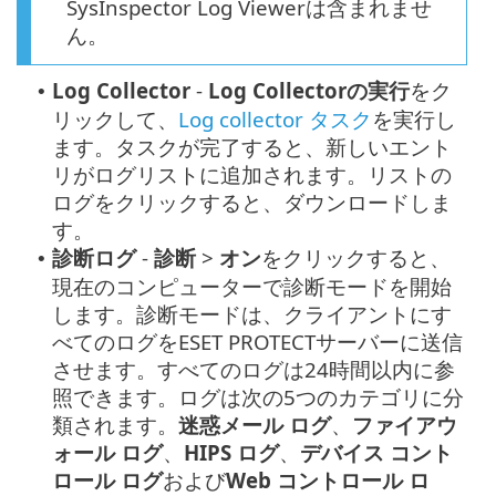
SysInspector Log Viewerは含まれませ
ん。
Log Collector
-
Log Collectorの実行
をク
•
リックして、
Log collector タスク
を実行し
ます。タスクが完了すると、新しいエント
リがログリストに追加されます。リストの
ログをクリックすると、ダウンロードしま
す。
診断ログ
-
診断
>
オン
をクリックすると、
•
現在のコンピューターで診断モードを開始
します。診断モードは、クライアントにす
べてのログをESET PROTECTサーバーに送信
させます。すべてのログは24時間以内に参
照できます。ログは次の5つのカテゴリに分
類されます。
迷惑メール ログ
、
ファイアウ
ォール ログ
、
HIPS ログ
、
デバイス コント
ロール ログ
および
Web コントロール ロ