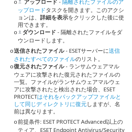
アップロード
-
隔離されたファイルのア
o
ップロード
タスクを開きます。このアクシ
ョンは、
詳細を表示
をクリックした後に使
用できます。
ダウンロード
- 隔離されたファイルをダ
o
ウンロードします。
送信されたファイル
- ESETサーバーに
送信
o
されたすべてのファイル
のリスト。
復元されたファイル
- ランサムウェアマル
o
ウェアに攻撃された復元されたファイルの
一覧。ファイルがランサムウェアマルウェ
アに攻撃されたと検出された場合、ESET
PROTECT
はそれをバックアップファイルと
して同じディレクトリに復元
しますが、名
前は異なります。
前提条件: ESET PROTECT Advanced以上の
o
ティア、ESET Endpoint Antivirus/Security