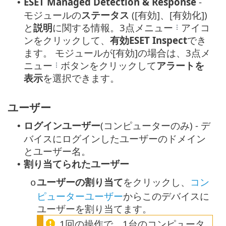
ESET Managed Detection & Response
-
•
モジュールの
ステータス
([有効]、[有効化])
と
説明
に関する情報。3点メニュー
アイコ
ンをクリックして、
有効ESET Inspect
でき
ます。 モジュールが[有効]の場合は、3点メ
ニュー
ボタンをクリックして
アラートを
表示
を選択できます。
ユーザー
ログインユーザー
(コンピューターのみ) - デ
•
バイスにログインしたユーザーのドメイン
とユーザー名。
割り当てられたユーザー
•
ユーザーの割り当て
をクリックし、
コン
o
ピューターユーザー
からこのデバイスに
ユーザーを割り当てます。
1回の操作で、1台のコンピュータ