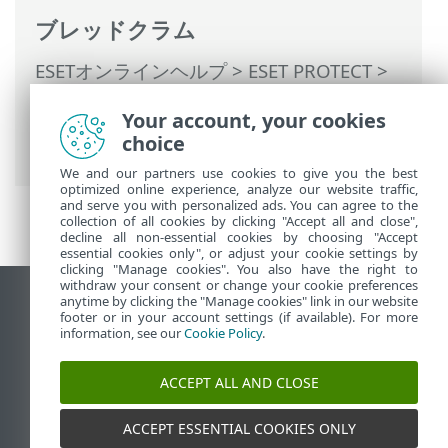
ブレッドクラム
ESETオンラインヘルプ
>
ESET PROTECT
>
ESET PROTECTの使用
>
ESET PROTECT メ
Your account, your cookies
インメニュー
>
コンピューター
> コンピュ
choice
ーター詳細
We and our partners use cookies to give you the best
optimized online experience, analyze our website traffic,
and serve you with personalized ads. You can agree to the
collection of all cookies by clicking "Accept all and close",
decline all non-essential cookies by choosing "Accept
essential cookies only", or adjust your cookie settings by
clicking "Manage cookies". You also have the right to
withdraw your consent or change your cookie preferences
anytime by clicking the "Manage cookies" link in our website
デスクトップサイトの表示
footer or in your account settings (if available). For more
End of Life
information, see our
Cookie Policy
.
ESETナレッジベース
ACCEPT ALL AND CLOSE
ESETフォーラム
ESET Status Portal
ACCEPT ESSENTIAL COOKIES ONLY
地域サポート