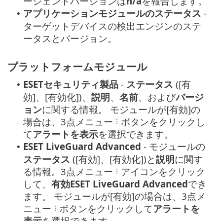
ージェントバージョンは
n/a
を報告します。
アプリケーションモジュールのステータス
-
•
ターゲットデバイスの検出エンジンのステ
ータスとバージョン。
プラットフォームモジュール
ESETセキュリティ製品
-
ステータス
([有
•
効]、[有効化])、
説明
、
名前
、および
バージ
ョン
に関する情報。 モジュールが[有効]の
場合は、3点メニュー
ボタンをクリックし
て
アラートを表示
を選択できます。
ESET LiveGuard Advanced
- モジュールの
•
ステータス
([有効]、[有効化])と
説明
に関す
る情報。3点メニュー
アイコンをクリック
して、
有効ESET LiveGuard Advanced
でき
ます。 モジュールが[有効]の場合は、3点メ
ニュー
ボタンをクリックして
アラートを
表示
を選択できます。