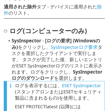
適用された除外
タブ - デバイスに適用された
除
外
のリスト。
ログ(コンピューターのみ)
SysInspector
-
[ログの要求] (Windowsの
•
み)
をクリックし、
SysInspectorログ要求
タ
スクを選択したクライアントで実行しま
す。
タスクが完了した後、新しいエントリ
がESET SysInspectorログのリストに表示さ
れます。ログをクリックし、
SysInspector
ログのダウンロード
を選択します。
ログを表示するには、
ESET SysInspector
(スタンドアロンまたはESETセキュリティ
製品に含まれるもの)を使用します。
ESET PROTECTlatest (以降)には