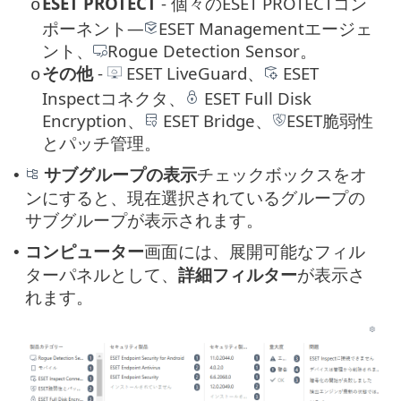
ESET PROTECT
- 個々のESET PROTECTコン
o
ポーネント—
ESET Managementエージェ
ント、
Rogue Detection Sensor。
その他
-
ESET LiveGuard、
ESET
o
Inspectコネクタ、
ESET Full Disk
Encryption、
ESET Bridge、
ESET脆弱性
とパッチ管理。
サブグループの表示
チェックボックスをオ
•
ンにすると、現在選択されているグループの
サブグループが表示されます。
コンピューター
画面には、展開可能なフィル
•
ターパネルとして、
詳細フィルター
が表示さ
れます。