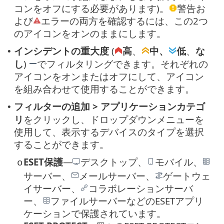
コンをオフにする必要があります)。
警告お
よび
エラーの両方を確認するには、この2つ
のアイコンをオンのままにします。
インシデントの重大度
(
高
、
中、
低
、
な
•
し
)
でフィルタリングできます。それぞれの
アイコンをオンまたはオフにして、アイコン
を組み合わせて使用することができます。
フィルターの追加 > アプリケーションカテゴ
•
リ
をクリックし、ドロップダウンメニューを
使用して、表示するデバイスのタイプを選択
することができます。
ESET保護
—
デスクトップ、
モバイル、
o
サーバー、
メールサーバー、
ゲートウェ
イサーバー、
コラボレーションサーバ
ー、
ファイルサーバーなどのESETアプリ
ケーションで保護されています。