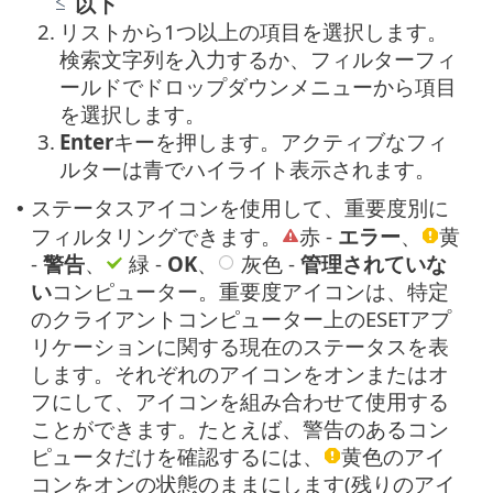
以下
2.
リストから1つ以上の項目を選択します。
検索文字列を入力するか、フィルターフィ
ールドでドロップダウンメニューから項目
を選択します。
3.
Enter
キーを押します。アクティブなフィ
ルターは青でハイライト表示されます。
ステータスアイコンを使用して、重要度別に
•
フィルタリングできます。
赤 -
エラー
、
黄
-
警告
、
緑 -
OK
、
灰色 -
管理されていな
い
コンピューター。重要度アイコンは、特定
のクライアントコンピューター上のESETアプ
リケーションに関する現在のステータスを表
します。それぞれのアイコンをオンまたはオ
フにして、アイコンを組み合わせて使用する
ことができます。たとえば、警告のあるコン
ピュータだけを確認するには、
黄色のアイ
コンをオンの状態のままにします(残りのアイ