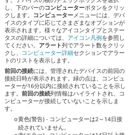
し、下のバーの
コンピューター
ボタンをクリッ
クします。
コンピューター
メニューには、デバ
イスのタイプに応じてさまざまなオプションが
表示されます。様々なアイコンタイプとステー
タスの詳細については、
アイコン凡例
を参照し
てください。
アラート
列でアラート数をクリッ
クし、
コンピューター詳細
セクションでアラー
トのリストを表示します。
前回の接続
には、管理されたデバイスの前回の
接続日時が表示されます。緑の点は、コンピュ
ーターが16分以内に接続されていることを示し
ます。
前回の接続
列情報はハイライトされ、コ
ンピューターが接続していないことを示しま
す。
黄色(警告) - コンピューターは2～14日接
o
続されていません。
赤(エラー) - コンピューターは14日以上接