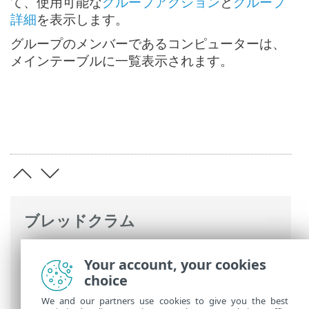
て、使用可能な
グループアクション
と
グループ
詳細
を表示します。
グループのメンバーであるコンピューターは、
メインテーブルに一覧表示されます。
ブレッドクラム
ESETオンラインヘルプ
>
ESET PROTECT
>
Your account, your cookies
ESET PROTECTの使用
>
ESET PROTECT メ
choice
インメニュー
>
コンピューター
> グループ
We and our partners use cookies to give you the best