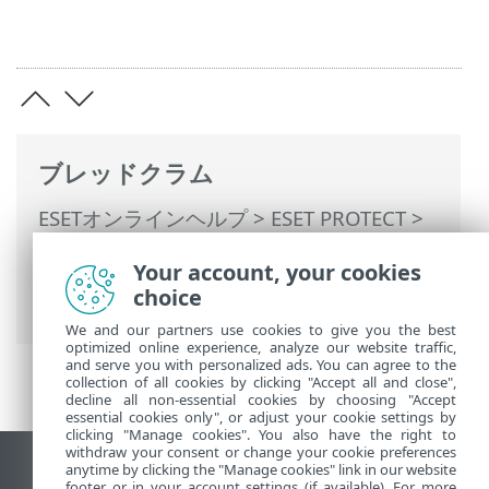
ブレッドクラム
ESETオンラインヘルプ
>
ESET PROTECT
>
ESET PROTECTの使用
>
ESET PROTECT メ
Your account, your cookies
インメニュー
>
詳細
> コンピューターユー
choice
ザー
We and our partners use cookies to give you the best
optimized online experience, analyze our website traffic,
and serve you with personalized ads. You can agree to the
collection of all cookies by clicking "Accept all and close",
decline all non-essential cookies by choosing "Accept
essential cookies only", or adjust your cookie settings by
clicking "Manage cookies". You also have the right to
withdraw your consent or change your cookie preferences
anytime by clicking the "Manage cookies" link in our website
デスクトップサイトの表示
footer or in your account settings (if available). For more