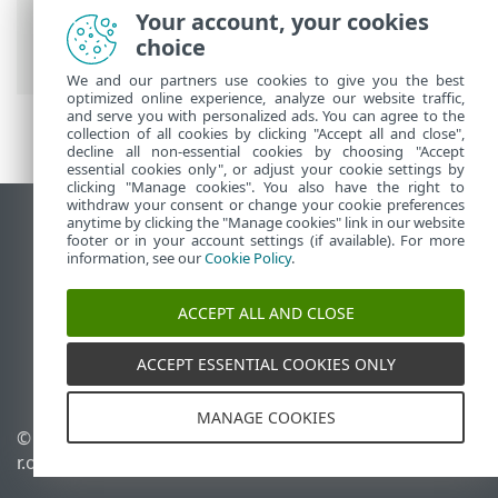
Your account, your cookies
インメニュー
>
検出
> 検出プレビュー(サ
choice
イドパネル)
We and our partners use cookies to give you the best
optimized online experience, analyze our website traffic,
and serve you with personalized ads. You can agree to the
collection of all cookies by clicking "Accept all and close",
decline all non-essential cookies by choosing "Accept
essential cookies only", or adjust your cookie settings by
clicking "Manage cookies". You also have the right to
withdraw your consent or change your cookie preferences
anytime by clicking the "Manage cookies" link in our website
デスクトップサイトの表示
footer or in your account settings (if available). For more
End of Life
information, see our
Cookie Policy
.
ESETナレッジベース
ACCEPT ALL AND CLOSE
ESETフォーラム
ESET Status Portal
ACCEPT ESSENTIAL COOKIES ONLY
地域サポート
MANAGE COOKIES
© 1992 - 2026 ESET, spol. s
Cookieの管理
r.o. - All rights reserved.
Cookieポリシー