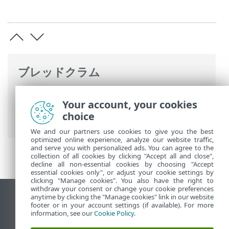
ブレッドクラム
ESETオンラインヘルプ
>
ESET PROTECT
>
Your account, your cookies
始めましょう
>
VDI、複製、ハードウェア
choice
検出
> ハードウェアID
We and our partners use cookies to give you the best
optimized online experience, analyze our website traffic,
and serve you with personalized ads. You can agree to the
collection of all cookies by clicking "Accept all and close",
decline all non-essential cookies by choosing "Accept
essential cookies only", or adjust your cookie settings by
clicking "Manage cookies". You also have the right to
withdraw your consent or change your cookie preferences
anytime by clicking the "Manage cookies" link in our website
デスクトップサイトの表示
footer or in your account settings (if available). For more
End of Life
information, see our
Cookie Policy
.
ESETナレッジベース