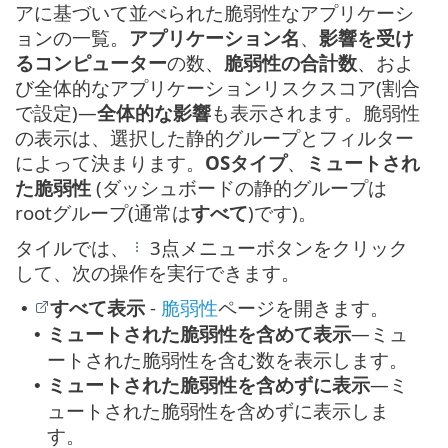
アに基づいて並べられた脆弱性なアプリケーシ
ョンの一覧。
アプリケーション名
、
影響を受け
るコンピューター
の数、
脆弱性の合計数
、およ
び全体的なアプリケーションリスクスコア(割合
で設定)—
全体的な影響
も表示されます。脆弱性
の表示は、選択した静的グループとフィルター
によって決まります。
OSタイプ
、
ミュートされ
た脆弱性
(ダッシュボードの静的グループは
rootグループ(通常は
すべて
)です)。
タイルでは、
3点メニューボタンをクリック
して、次の操作を実行できます。
すべて表示
-
脆弱性
ページを開きます。
•
ミュートされた脆弱性を含めて表示
—ミュ
•
ートされた脆弱性を含む数を表示します。
ミュートされた脆弱性を含めずに表示
—ミ
•
ュートされた脆弱性を含めずに表示しま
す。