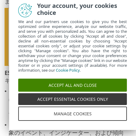
ます。
Your account, your cookies
choice
ダッシュボードで
ESET MDR
を表示する
には、次の権限セットが必要です。
We and our partners use cookies to give you the best
optimized online experience, analyze our website traffic,
ESET Inspectへのアクセス
—読み取り
•
and serve you with personalized ads. You can agree to the
collection of all cookies by clicking "Accept all and close",
decline all non-essential cookies by choosing "Accept
ESET InspectとESET PROTECTで、カスタ
essential cookies only", or adjust your cookie settings by
マイズされた権限セットに基づいてタイ
clicking "Manage cookies". You also have the right to
withdraw your consent or change your cookie preferences
ル内のデータを表示できます。
anytime by clicking the "Manage cookies" link in our website
footer or in your account settings (if available). For more
information, see our
Cookie Policy
.
ESET MDR
ダッシュボードは、現在の顧客のセ
キュリティ状況に自動的に適応します。
ACCEPT ALL AND CLOSE
インシデントが発生すると、ダッシュボード
•
はインシデントの解決に重点を置き、ネット
ACCEPT ESSENTIAL COOKIES ONLY
ワークで発生したことをハイライト表示しま
す。
MANAGE COOKIES
インシデントが検出されない場合は、監視対
•
象のイベント、インジケーター、および傾向