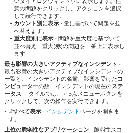
いダイアログウィンドウに表示します。任
意の問題をクリックし、アクションを選択
して続行できます。
カウント別に表示
- 量に基づいて問題を並
•
べ替えます。
重大度別に表示
- 問題を重大度に基づいて
•
並べ替え、重大(赤)の問題を一番上に表示し
ます。
最も影響の大きいアクティブなインシデント
-
最も影響の大きいアクティブなインシデントの
一覧と、インシデントの
名前
、影響を受けた
コ
ンピューター
の数、インシデントの現在の
ステ
ータス
。 タイルでは、
3点メニューボタンを
クリックして、次の操作を実行できます。
すべて表示
-
インシデント
ページを開きま
•
す。
上位の脆弱性なアプリケーション
- 脆弱性スコ