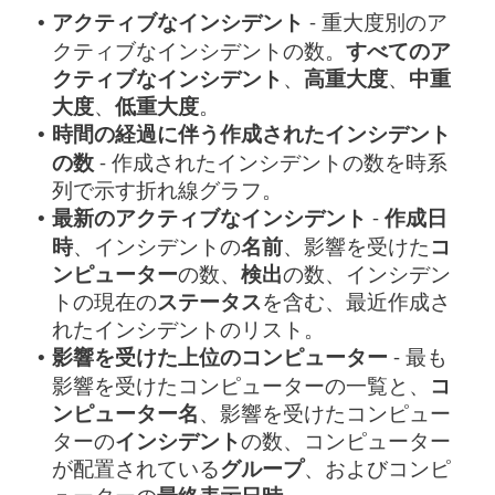
アクティブなインシデント
- 重大度別のア
•
クティブなインシデントの数。
すべてのア
クティブなインシデント
、
高重大度
、
中重
大度
、
低重大度
。
時間の経過に伴う作成されたインシデント
•
の数
- 作成されたインシデントの数を時系
列で示す折れ線グラフ。
最新のアクティブなインシデント
-
作成日
•
時
、インシデントの
名前
、影響を受けた
コ
ンピューター
の数、
検出
の数、インシデン
トの現在の
ステータス
を含む、最近作成さ
れたインシデントのリスト。
影響を受けた上位のコンピューター
- 最も
•
影響を受けたコンピューターの一覧と、
コ
ンピューター名
、影響を受けたコンピュー
ターの
インシデント
の数、コンピューター
が配置されている
グループ
、およびコンピ