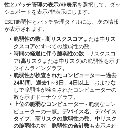
性とパッチ管理の表示/非表示
を選択して、ダッ
シュボードを表示/非表示にします。
ESET脆弱性とパッチ管理タイルには、次の情報
が表示されます。
脆弱性の数
-
高リスクスコア
または
中リス
•
クスコア
のすべての脆弱性の数。
時間の経過に伴う脆弱性の数
- リスクスコ
•
ア(
高リスク
または
中リスク
)の脆弱性を示す
タイムライングラフ。
脆弱性が検査されたコンピューター
—
過去
•
24時間
、
過去1～3日
、
4日以上
、および
な
し
で脆弱性が検査されたコンピューターの
数を示すドーナツグラフ。
上位の脆弱なコンピューター
- 脆弱なコン
•
ピューターの一覧。
デバイス名
、
デバイス
タイプ
、
高リスクの脆弱性
の数、
中リスク
の脆弱性
の数、
脆弱性の合計数
も表示され