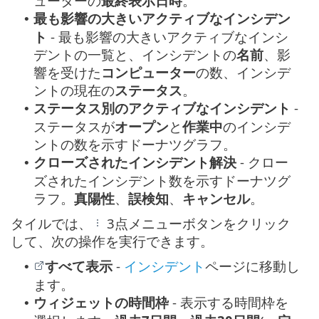
ューターの
最終表示日時
。
最も影響の大きいアクティブなインシデン
•
ト
- 最も影響の大きいアクティブなインシ
デントの一覧と、インシデントの
名前
、影
響を受けた
コンピューター
の数、インシデ
ントの現在の
ステータス
。
ステータス別のアクティブなインシデント
-
•
ステータスが
オープン
と
作業中
のインシデ
ントの数を示すドーナツグラフ。
クローズされたインシデント解決
- クロー
•
ズされたインシデント数を示すドーナツグ
ラフ。
真陽性
、
誤検知
、
キャンセル
。
タイルでは、
3点メニューボタンをクリック
して、次の操作を実行できます。
すべて表示
-
インシデント
ページに移動し
•
ます。
ウィジェットの時間枠
- 表示する時間枠を
•