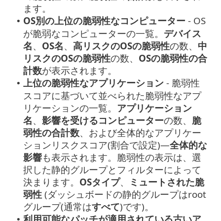
ます。
OS別の上位の脆弱性なコンピューター
- OS
•
が脆弱なコンピューターの一覧。
デバイス
名
、
OS名
、
高リスクのOSの脆弱性
の数、
中
リスクのOSの脆弱性
の数、
OSの脆弱性の合
計数
が表示されます。
上位の脆弱性なアプリケーション
- 脆弱性
•
スコアに基づいて並べられた脆弱性なアプ
リケーションの一覧。
アプリケーション
名
、
影響を受けるコンピューター
の数、
脆
弱性の合計数
、および全体的なアプリケー
ションリスクスコア(割合で設定)—
全体的な
影響
も表示されます。脆弱性の表示は、選
択した静的グループとフィルターによって
決まります。
OSタイプ
、
ミュートされた脆
弱性
(ダッシュボードの静的グループはroot
グループ(通常は
すべて
)です)。
利用可能なパッチが適用されている古いア
•