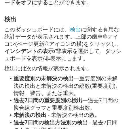
ードをオフにする
ことができます。
検出
このダッシュボードには、
検出
に関する有用な
統計データが表示されます。上部の歯車
アイ
コン(ページ更新
アイコンの横)をクリックし、
インシデントの表示/非表示
を選択して、ダッシ
ュボードを表示/非表示にします。
検出には次の情報が表示されます。
重要度別の未解決の検出
—重要度別の未解
•
決の検出と未解決の検出の総数(重要度別)。
情報、警告、または重大。
過去7日間の重要度別の検出
—過去7日間の
•
複合線グラフと重要度別検出数。
未解決の検出
- 未解決の検出の数。
•
過去7日間の検出方法別の検出
- 過去7日間
•