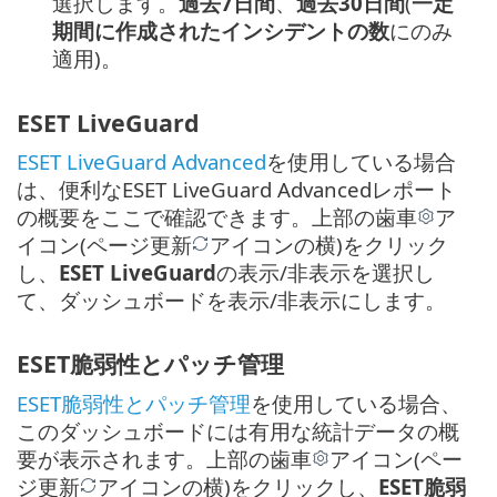
選択します。
過去7日間
、
過去30日間
(
一定
期間に作成されたインシデントの数
にのみ
適用)。
ESET LiveGuard
ESET LiveGuard Advanced
を使用している場合
は、便利なESET LiveGuard Advancedレポート
の概要をここで確認できます。上部の歯車
ア
イコン(ページ更新
アイコンの横)をクリック
し、
ESET LiveGuard
の表示/非表示を選択し
て、ダッシュボードを表示/非表示にします。
ESET脆弱性とパッチ管理
ESET脆弱性とパッチ管理
を使用している場合、
このダッシュボードには有用な統計データの概
要が表示されます。上部の歯車
アイコン(ペー
ジ更新
アイコンの横)をクリックし、
ESET脆弱