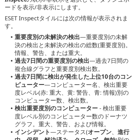
ードを表示/非表示にします。
ESET Inspectタイルには次の情報が表示されま
す。
重要度別の未解決の検出
—重要度別の未解
•
決の検出と未解決の検出の総数(重要度別)。
情報、警告、または重大。
過去7日間の重要度別の検出
—過去7日間の
•
複合線グラフと重要度別検出数。
過去7日間に検出が発生した上位10台のコン
•
ピューター
—コンピューター名、検出重要
度レベル(赤: 重大、黄: 警告、青: 情報)別の
コンピューター数、検出数。
検出重要度別のコンピューター
- 検出重要
•
度レベル別のコンピューター数のドーナツ
グラフ。重大、警告、および情報。
インシデント
—ステータス(
オープン
、
進行
•
中
、
保留
、
解決済み
、
クローズ
、
無効
)別の