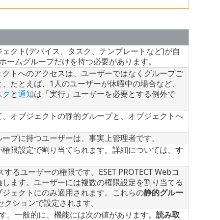
ェクト(デバイス、タスク、テンプレートなど)が自
のホームグループだけを持つ必要があります。
ェクトへのアクセスは、ユーザーではなくグループご
と、たとえば、1人のユーザーが休暇中の場合など、
スク
と
通知
は「実行」ユーザーを必要とする例外で
て、オブジェクトの静的グループと、オブジェクトへ
ループに持つユーザーは、事実上管理者です。
が権限設定で割り当てられます。詳細については、す
スするユーザーの権限です。ESET PROTECT Webコ
義します。ユーザーには複数の権限設定を割り当てる
ブジェクトにのみ適用されます。これらの
静的グルー
セクションで設定されます。
です。一般的に、機能には次の値があります。
読み取