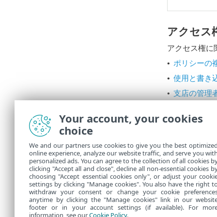
アクセス
アクセス権に
ポリシーの
•
使用と書き
•
支店の管理
•
複製によっ
•
Your account, your cookies
通知を削除
•
choice
ポリシーの
•
We and our partners use cookies to give you the best optimize
ユーザーが
online experience, analyze our website traffic, and serve you wit
•
personalized ads. You can agree to the collection of all cookies b
支店の管理
clicking "Accept all and close", decline all non-essential cookies b
•
choosing "Accept essential cookies only", or adjust your cooki
settings by clicking "Manage cookies". You also have the right t
withdraw your consent or change your cookie preference
anytime by clicking the "Manage cookies" link in our websit
footer or in your account settings (if available). For mor
information, see our
Cookie Policy
.