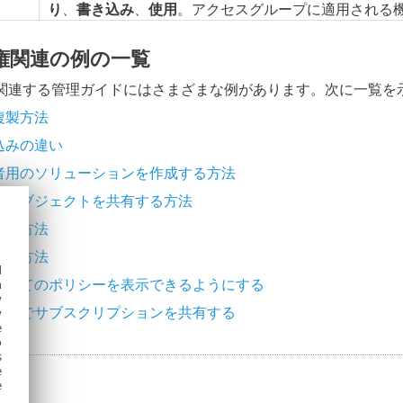
り
、
書き込み
、
使用
。アクセスグループに適用される
権関連の例の一覧
関連する管理ガイドにはさまざまな例があります。次に一覧を
複製方法
込みの違い
者用のソリューションを作成する方法
てオブジェクトを共有する方法
する方法
作成方法
d
すべてのポリシーを表示できるようにする
h
y
者間でサブスクリプションを共有する
y
e
o
s
e
e