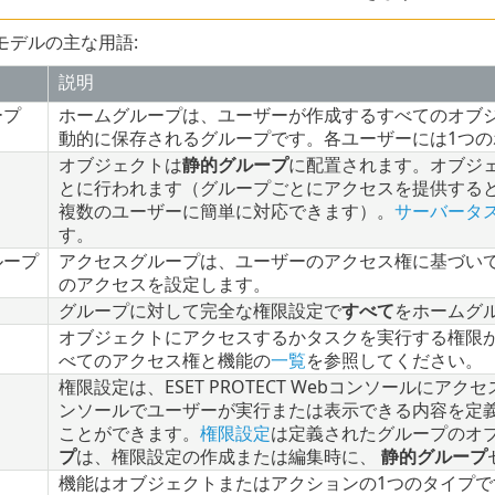
モデルの主な用語:
説明
ープ
ホームグループは、ユーザーが作成するすべてのオブジ
動的に保存されるグループです。各ユーザーには1つ
ト
オブジェクトは
静的グループ
に配置されます。オブジ
とに行われます（グループごとにアクセスを提供する
複数のユーザーに簡単に対応できます）。
サーバータ
す。
ループ
アクセスグループは、ユーザーのアクセス権に基づい
のアクセスを設定します。
グループに対して完全な権限設定で
すべて
をホームグ
オブジェクトにアクセスするかタスクを実行する権限
べてのアクセス権と機能の
一覧
を参照してください。
権限設定は、ESET PROTECT Webコンソールにアクセ
ンソールでユーザーが実行または表示できる内容を定
ことができます。
権限設定
は定義されたグループのオ
プ
は、権限設定の作成または編集時に、
静的グループ
機能はオブジェクトまたはアクションの1つのタイプ