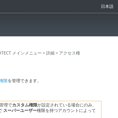
日本語
ROTECT メインメニュー
>
詳細
> アクセス権
権限
を管理できます。
ト管理で
カスタム権限
が設定されている場合にのみ、
で
スーパーユーザー
権限を持つアカウントによって