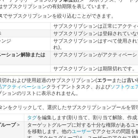
はサブスクリプションの有効期限を表しています。
ス
でサブスクリプションを絞り込むことができます。
サブスクリプションは正常にアクティ
赤
サブスクリプションは登録されていな
レンジ
サブスクリプションはすべて使用され
れ)。
ベーション解除または
サブスクリプションがアクティベーシ
サブスクリプションは期限切れです。
限切れおよび使用超過のサブスクリプション(
エラー
または
古い
品アクティベーション
クライアントタスク、および
ソフトウェ
プションのリストに表示されません。
タンをクリックして、選択したサブスクリプションプールを管
タグ
を編集します(割り当て、割り当て解除、作成
グループ
>
ターゲットグループに対する十分な権限があるユ
を移動します。他の
ユーザー
でアクセスの問題を
す。 アクセスグループは、ユーザーのアクセス