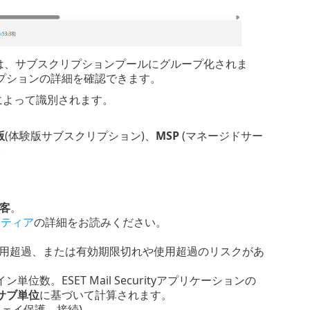
プションは、サブスクリプションプールにグループ化されま
プションの詳細を確認できます。
ンは次によって識別されます。
版
(体験版サブスクリプション)、
MSP
(マネージドサー
。
顧客
。
護ティア
の詳細をお読みください。
使用超過、または有効期限切れや使用超過のリスクがあ
単位数。ESET Mail Securityアプリケーションの
サブ単位
に基づいて計算されます。
ェイ保護、接続)。