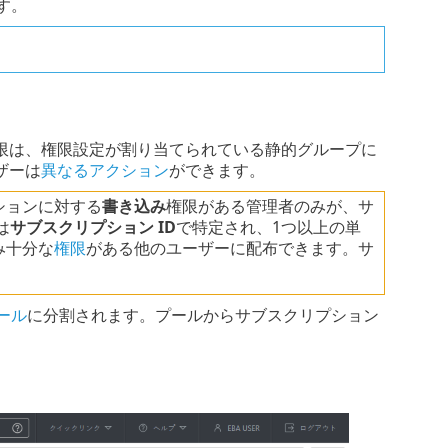
す。
限は、権限設定が割り当てられている静的グループに
ザーは
異なるアクション
ができます。
ションに対する
書き込み
権限がある管理者のみが、サ
は
サブスクリプション ID
で特定され、1つ以上の単
み十分な
権限
がある他のユーザーに配布できます。サ
ール
に分割されます。プールからサブスクリプション