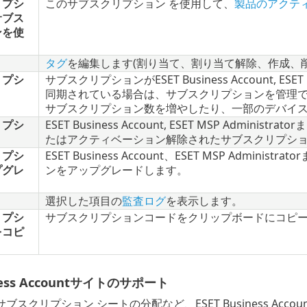
リプシ
このサブスクリプション を使用して、
製品のアクテ
サブス
ンを使
タグ
を編集します(割り当て、割り当て解除、作成、削
リプシ
サブスクリプションがESET Business Account, ESET 
同期されている場合は、サブスクリプションを管理
サブスクリプション数を増やしたり、一部のデバイ
リプシ
ESET Business Account, ESET MSP Admini
たはアクティベーション解除されたサブスクリプシ
リプシ
ESET Business Account、ESET MSP Admini
プグレ
ンをアップグレードします。
選択した項目の
監査ログ
を表示します。
リプシ
サブスクリプションコードをクリップボードにコピ
をコピ
iness Accountサイトのサポート
ブスクリプション シートの分配など、ESET Business Ac