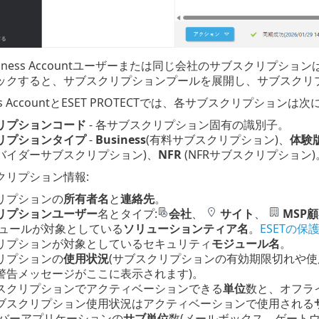
Business Accountユーザーまたは同じ会社のサブスクリ
ックすると、サブスクリプションプールを展開し、サブスクリ
iness AccountとESET PROTECTでは、各サブスクリプショ
リプションコード
- 各サブスクリプション固有の識別子。
リプションタイプ
-
Business
(有料サブスクリプション)、
体験
バイダーサブスクリプション)、
NFR
(NFRサブスクリプション)
クリプション情報:
リプションの
所有者名
と
連絡先
。
リプションユーザー
名とタイプ:
会社
、
サイト
、
MSP
モジュールが対象としている
ソリューションティア名
。
ESETの保
リプションが対象としているセキュリティ
モジュール名
。
リプションの
使用状況
(サブスクリプションの有効期限切れや
警告メッセージがここに表示されます)。
スクリプションでアクティベーションできる
単位
数と、オフライン
ブスクリプション使用状況はアクティベーションで使用される
サーバーアプリケーションの
サブ単位
数(メールボックス、ゲートウ