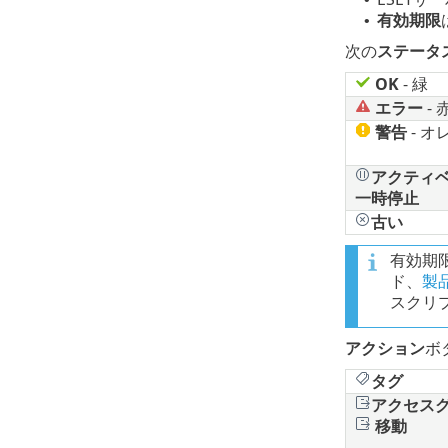
有効期限
•
次の
ステータ
OK
- 緑
エラー
- 
警告
- オ
アクティ
一時停止
古い
有効期
ド、
製
スクリ
アクション
ボ
タグ
アクセス
移動