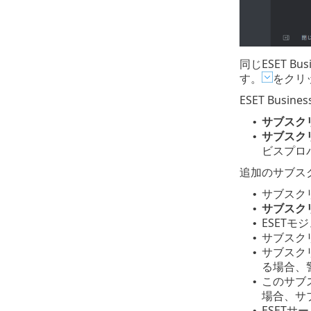
同じESET 
す。
をクリ
ESET Bus
サブスク
•
サブスク
•
ビスプロ
追加のサブス
サブスク
•
サブスク
•
ESET
•
サブスク
•
サブスク
•
る場合、
このサブ
•
場合、サ
ESET
•