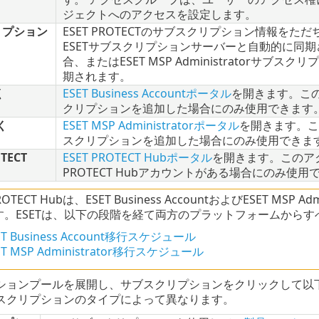
ジェクトへのアクセスを設定します。
リプション
ESET PROTECTのサブスクリプション情報を
ESETサブスクリプションサーバーと自動的に同期されます
合、またはESET MSP Administratorサ
期されます。
く
ESET Business Accountポータル
を開きます。このアク
クリプションを追加した場合にのみ使用できます
く
ESET MSP Administratorポータル
を開きます。このア
スクリプションを追加した場合にのみ使用できま
TECT
ESET PROTECT Hubポータル
を開きます。このア
PROTECT Hubアカウントがある場合にのみ使用
PROTECT Hubは、ESET Business AccountおよびESET 
す。ESETは、以下の段階を経て両方のプラットフォームから
ET Business Account移行スケジュール
ET MSP Administrator移行スケジュール
ションプールを展開し、サブスクリプションをクリックして以
スクリプションのタイプによって異なります。