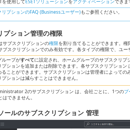
ECTを使用して
ESETソリューション
を
アクティベーション
できま
リプションのFAQ (Businessユーザー)
もご参照ください。
リプション管理の権限
はサブスクリプションの
権限
を割り当てることができます。権
サブスクリプションでのみ有効です。各タイプの権限で、ユー
グループが
すべて
に設定され、ホームグループのサブスクリプ
リプションを追加または削除できます。各サブスクリプション 
めることができます。サブスクリプションは管理者によっての
リプションは減らすことはできません。
 Administrator 2のサブスクリプション は、会社ごとに、1つの
プ
とはできません。
ンソールのサブスクリプション 管理