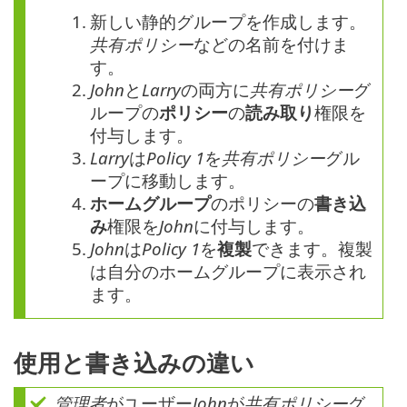
1.
新しい静的グループを作成します。
共有ポリシー
などの名前を付けま
す。
2.
John
と
Larry
の両方に
共有ポリシー
グ
ループの
ポリシー
の
読み取り
権限を
付与します。
3.
Larry
は
Policy 1
を
共有ポリシー
グル
ープに移動します。
4.
ホームグループ
のポリシーの
書き込
み
権限を
John
に付与します。
5.
John
は
Policy 1
を
複製
できます。複製
は自分のホームグループに表示され
ます。
使用と書き込みの違い
管理者
がユーザー
John
が
共有ポリシー
グ