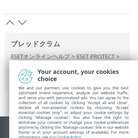
ブレッドクラム
ESETオンラインヘルプ
>
ESET PROTECT
>
ESET PROTECTの使用
>
ESET PROTECT メ
Your account, your cookies
インメニュー
>
詳細
>
アクセス権
> 権限設
choice
定
We and our partners use cookies to give you the best
optimized online experience, analyze our website traffic,
and serve you with personalized ads. You can agree to the
collection of all cookies by clicking "Accept all and close",
decline all non-essential cookies by choosing "Accept
essential cookies only", or adjust your cookie settings by
clicking "Manage cookies". You also have the right to
withdraw your consent or change your cookie preferences
anytime by clicking the "Manage cookies" link in our website
デスクトップサイトの表示
footer or in your account settings (if available). For more
End of Life
information, see our
Cookie Policy
.