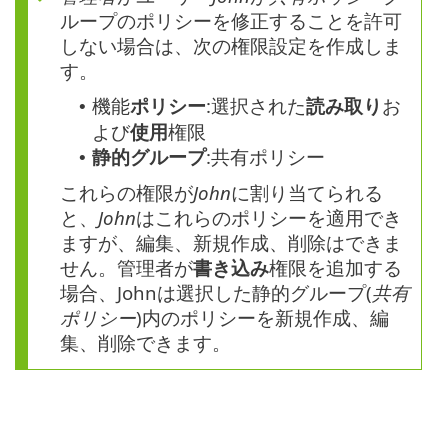
ループのポリシーを修正することを許可
しない場合は、次の権限設定を作成しま
す。
機能
ポリシー
:選択された
読み取り
お
•
よび
使用
権限
静的グループ
:共有ポリシー
•
これらの権限が
John
に割り当てられる
と、
John
はこれらのポリシーを適用でき
ますが、編集、新規作成、削除はできま
せん。管理者が
書き込み
権限を追加する
場合、Johnは選択した静的グループ(
共有
ポリシー
)内のポリシーを新規作成、編
集、削除できます。