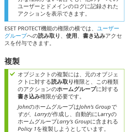
ユーザーとドメインのログに記録された
アクションを表示できます。
ESET PROTECT機能の権限の横では、
ユーザー
グループ
への
読み取り
、
使用
、
書き込み
アクセ
スを付与できます。
複製
オブジェクトの複製には、元のオブジェ
クトに対する
読み取り
権限と、この種類
のアクションの
ホームグループ
に対する
書き込み
権限が必要です。
John
のホームグループは
John's Groupで
すが、Larry
が作成し、自動的にLarryの
ホームグループ
Larry's Group
に含まれる
Policy 1
を複製しようとしています。