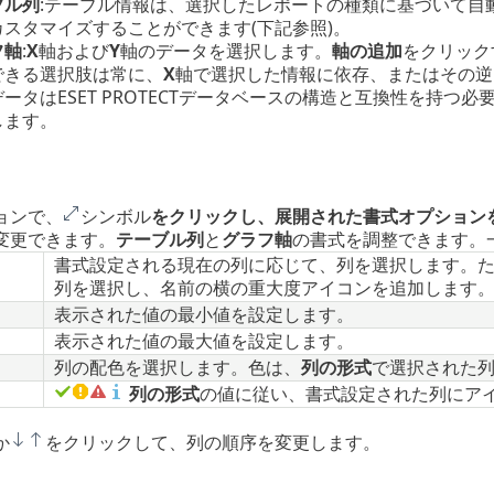
ブル列
:テーブル情報は、選択したレポートの種類に基づいて自
カスタマイズすることができます(下記参照)。
フ軸
:
X
軸および
Y
軸のデータを選択します。
軸の追加
をクリック
できる選択肢は常に、
X
軸で選択した情報に依存、またはその逆
ータはESET PROTECTデータベースの構造と互換性を持
します。
ョンで、
シンボル
をクリックし、展開された書式オプション
変更できます。
テーブル列
と
グラフ軸
の書式を調整できます。
書式設定される現在の列に応じて、列を選択します。
列を選択し、名前の横の重大度アイコンを追加します
表示された値の最小値を設定します。
表示された値の最大値を設定します。
列の配色を選択します。色は、
列の形式
で選択された
列の形式
の値に従い、書式設定された列にア
か
をクリックして、列の順序を変更します。