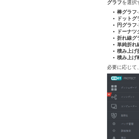
グラフ
を選択
棒グラフ
•
ドットグ
•
円グラフ
•
ドーナツ
•
折れ線グ
•
単純折れ
•
積み上げ
•
積み上げ
•
必要に応じて