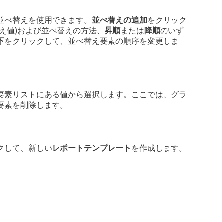
並べ替えを使用できます。
並べ替えの追加
をクリック
え値)および並べ替えの方法、
昇順
または
降順
のいず
下
をクリックして、並べ替え要素の順序を変更しま
要素リストにある値から選択します。ここでは、グラ
要素を削除します。
クして、新しい
レポートテンプレート
を作成します。