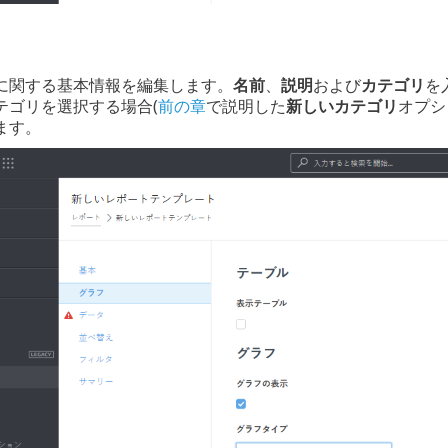
に関する基本情報を編集します。
名前
、
説明
および
カテゴリ
を
テゴリを選択する場合(
前の章
で説明した
新しいカテゴリ
オプシ
ます。