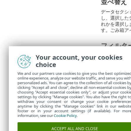
並べ替え
データセクシ
し、選択した
れかを選択し
す。ごみ箱ア
フィルタ
フィルタ処理
Your account, your cookies
フに表示する
choice
We and our partners use cookies to give you the best optimize
概要
online experience, analyze our website traffic, and serve you wit
personalized ads. You can agree to the collection of all cookies b
サマリー
では
clicking "Accept all and close", decline all non-essential cookies b
choosing "Accept essential cookies only", or adjust your cooki
settings by clicking "Manage cookies". You also have the right t
withdraw your consent or change your cookie preference
anytime by clicking the "Manage cookies" link in our websit
footer or in your account settings (if available). For mor
information, see our
Cookie Policy
.
ACCEPT ALL AND CLOSE