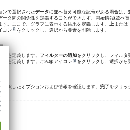
ョンで選択された
データ
に並べ替え可能な記号がある場合は、
データ間の関係性を定義することができます。開始情報(並べ替
ます。ここで、グラフに表示する結果を定義します。
上
または
イコン
をクリックし、選択から要素を削除します。
ー
方法を定義します。
フィルターの追加
をクリックし、フィルタ
情報を定義します。ごみ箱アイコン
をクリックし、選択から
d
h
y
、選択したオプションおよび情報を確認します。
完了
をクリッ
y
e
o
s
e
e