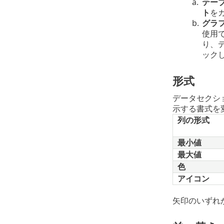
a.
テー
ト
を
b.
グラ
使用
り、デ
ック
形式
データセクシ
示する書式を
列の形式
最小値
最大値
色
アイコン
矢印のいずれ