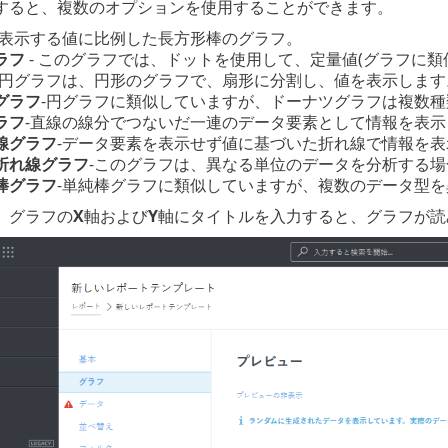
すると、複数のオプションを使用することができます。
-表示する値に比例した長方形棒のグラフ。
ラフ
- このグラフでは、ドットを使用して、定量値(グラフに類
-円グラフは、円形のグラフで、扇形に分割し、値を表示します
グラフ
-円グラフに類似していますが、ドーナツグラフは複数
ラフ
-直線の線分でつないだ一連のデータ要素として情報を表示
線グラフ
-データ要素を表示せず値に基づいた折れ線で情報を表
折れ線グラフ
-このグラフは、異なる単位のデータを分析する
棒グラフ
-単純棒グラフに類似していますが、複数のデータ型
、グラフの
X
軸および
Y
軸にタイトルを入力すると、グラフが読