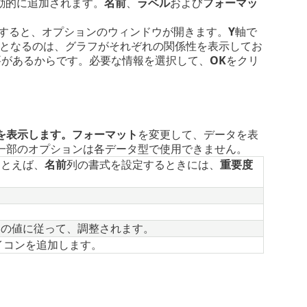
動的に追加されます。
名前
、
ラベル
および
フォーマッ
すると、オプションのウィンドウが開きます。
Y
軸で
となるのは、グラフがそれぞれの関係性を表示してお
つ必要があるからです。必要な情報を選択して、
OK
をクリ
を表示します。フォーマット
を変更して、データを表
一部のオプションは各データ型で使用できません。
たとえば、
名前
列の書式を設定するときには、
重要度
。
列の値に従って、調整されます。
イコンを追加します。