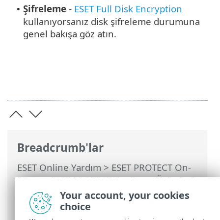
Şifreleme
-
ESET Full Disk Encryption
•
kullanıyorsanız disk şifreleme durumuna
genel bakışa göz atın.
Breadcrumb'lar
ESET Online Yardım
>
ESET PROTECT On-
Prem
>
ESET PROTECT On-Prem Ürününü
Kullanma
>
ESET PROTECT On-Prem Ana
Your account, your cookies
Menü
>
Bilgisayarlar
> Bilgisayar
choice
detayları