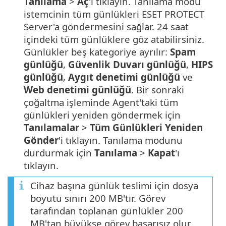
Tanılama
>
Aç
'ı tıklayın. Tanılama modu
istemcinin tüm günlükleri ESET PROTECT
Server'a göndermesini sağlar. 24 saat
içindeki tüm günlüklere göz atabilirsiniz.
Günlükler beş kategoriye ayrılır:
Spam
günlüğü
,
Güvenlik Duvarı günlüğü
,
HIPS
günlüğü
,
Aygıt denetimi günlüğü
ve
Web denetimi günlüğü
. Bir sonraki
çoğaltma işleminde Agent'taki tüm
günlükleri yeniden göndermek için
Tanılamalar
>
Tüm Günlükleri Yeniden
Gönder
'i tıklayın. Tanılama modunu
durdurmak için
Tanılama
>
Kapat
'ı
tıklayın.
Cihaz başına günlük teslimi için dosya
boyutu sınırı 200 MB'tır. Görev
tarafından toplanan günlükler 200
MB'tan büyükse görev başarısız olur.