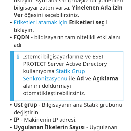
tıklayın. Aynı ada sahip başka bir yönetilen
bilgisayar zaten varsa,
Yinelenen Ada İzin
Ver
öğesini seçebilirsiniz.
Etiketleri atamak için
Etiketleri seç
'i
•
tıklayın.
FQDN
- bilgisayarın tam nitelikli etki alanı
•
adı
İstemci bilgisayarlarınız ve ESET
PROTECT Server Active Directory
kullanıyorsa
Statik Grup
Senkronizasyonu
ile
Ad
ve
Açıklama
alanını doldurmayı
otomatikleştirebilirsiniz.
Üst grup
- Bilgisayarın ana Statik grubunu
•
değiştirin.
IP
- Makinenin IP adresi.
•
Uygulanan İlkelerin Sayısı
- Uygulanan
•