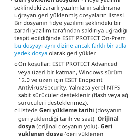
şeklindeki zararlı yazılımların saldırısına
uğrayan geri yüklenmiş dosyaların listesi.
Bir dosyanın fidye yazılımı şeklindeki bir
zararlı yazılım tarafından saldırıya uğradığı
tespit edildiğinde ESET PROTECT On-Prem
bu dosyayı aynı dizine ancak farklı bir adla
yedek dosya
olarak geri yükler.
Ön koşullar: ESET PROTECT Advanced
o
veya üzeri bir katman, Windows sürüm
12.0 ve üzeri için ESET Endpoint
Antivirus/Security. Yalnızca yerel NTFS
sabit sürücüler desteklenir (flash veya ağ
sürücüleri desteklenmez).
Listede
Geri yükleme tarihi
(dosyanın
o
geri yüklendiği tarih ve saat),
Orijinal
dosya
(orijinal dosyanın yolu),
Geri
yüklenen dosya
(geri yüklenen