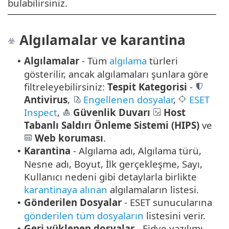
bulabilirsiniz.
Algılamalar ve karantina
Algılamalar
- Tüm
algılama
türleri
•
gösterilir, ancak algılamaları şunlara göre
filtreleyebilirsiniz:
Tespit Kategorisi
-
Antivirus
,
Engellenen dosyalar
,
ESET
Inspect
,
Güvenlik Duvarı
Host
Tabanlı Saldırı Önleme Sistemi (HIPS)
ve
Web koruması
.
Karantina
- Algılama adı, Algılama türü,
•
Nesne adı, Boyut, İlk gerçekleşme, Sayı,
Kullanıcı nedeni gibi detaylarla birlikte
karantinaya alınan
algılamaların listesi.
Gönderilen Dosyalar
- ESET sunucularına
•
gönderilen tüm dosyaların
listesini verir.
Geri yüklenen dosyalar
- Fidye yazılımı
•