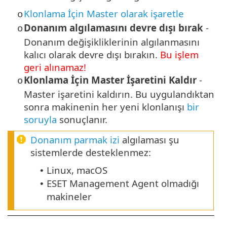
Klonlama İçin Master olarak işaretle
o
Donanım algılamasını devre dışı bırak
-
o
Donanım değişikliklerinin algılanmasını
kalıcı olarak devre dışı bırakın.
Bu işlem
geri alınamaz!
Klonlama İçin Master İşaretini Kaldır
-
o
Master işaretini kaldırın. Bu uygulandıktan
sonra makinenin her yeni klonlanışı
bir
soruyla
sonuçlanır.
Donanım parmak izi
algılaması şu
sistemlerde desteklenmez:
Linux, macOS
•
ESET Management Agent olmadığı
•
makineler