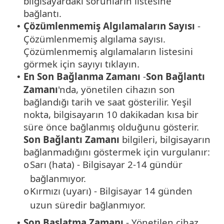
bilgisayardaki sorunların listesine
bağlantı.
Çözümlenmemiş Algılamaların Sayısı
-
•
Çözümlenmemiş algılama sayısı.
Çözümlenmemiş algılamaların listesini
görmek için sayıyı tıklayın.
En Son Bağlanma Zamanı
-
Son Bağlantı
•
Zamanı
'nda, yönetilen cihazın son
bağlandığı tarih ve saat gösterilir. Yeşil
nokta, bilgisayarın 10 dakikadan kısa bir
süre önce bağlanmış olduğunu gösterir.
Son Bağlantı Zamanı
bilgileri, bilgisayarın
bağlanmadığını göstermek için vurgulanır:
Sarı (hata) - Bilgisayar 2-14 gündür
o
bağlanmıyor.
Kırmızı (uyarı) - Bilgisayar 14 günden
o
uzun süredir bağlanmıyor.
Son Başlatma Zamanı
- Yönetilen cihaz
•