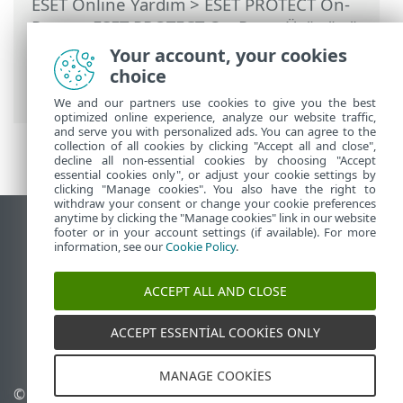
ESET Online Yardım
>
ESET PROTECT On-
Prem
>
ESET PROTECT On-Prem Ürününü
Kullanma
>
ESET PROTECT On-Prem Ana
Your account, your cookies
Menü
> Daha Fazla > Bilgisayar
choice
Kullanıcıları
We and our partners use cookies to give you the best
optimized online experience, analyze our website traffic,
and serve you with personalized ads. You can agree to the
collection of all cookies by clicking "Accept all and close",
decline all non-essential cookies by choosing "Accept
essential cookies only", or adjust your cookie settings by
clicking "Manage cookies". You also have the right to
withdraw your consent or change your cookie preferences
anytime by clicking the "Manage cookies" link in our website
Masaüstü sitesini görüntüle
footer or in your account settings (if available). For more
information, see our
Cookie Policy
.
End of Life
ESET Bilgi Bankası
ACCEPT ALL AND CLOSE
ESET Forumu
ESET Status Portal
ACCEPT ESSENTIAL COOKIES ONLY
Bölgesel destek
MANAGE COOKIES
© 1992 - 2026 ESET, spol. s
Çerezleri yönet