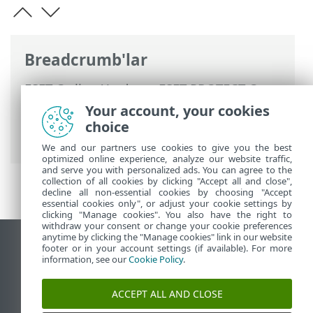
Breadcrumb'lar
ESET Online Yardım
>
ESET PROTECT On-
Prem
>
ESET PROTECT On-Prem
Your account, your cookies
Uygulamasına giriş
>
Yardım hakkında
>
choice
Simge göstergesi
We and our partners use cookies to give you the best
optimized online experience, analyze our website traffic,
and serve you with personalized ads. You can agree to the
collection of all cookies by clicking "Accept all and close",
decline all non-essential cookies by choosing "Accept
essential cookies only", or adjust your cookie settings by
clicking "Manage cookies". You also have the right to
withdraw your consent or change your cookie preferences
anytime by clicking the "Manage cookies" link in our website
Masaüstü sitesini görüntüle
footer or in your account settings (if available). For more
information, see our
Cookie Policy
.
End of Life
ESET Bilgi Bankası
ACCEPT ALL AND CLOSE
ESET Forumu