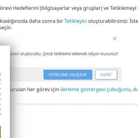
örevi Hedeflerini (bilgisayarlar veya gruplar) ve Tetiklemeyi
tıkladığınızda daha sonra bir
Tetikleyici
oluşturabilirsiniz: İs
 seçin.
d
h
y
 oluşturulan her görev için
ilerleme göstergesi çubuğunu
,
d
y
e
o
s
e
e