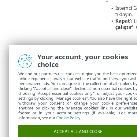
İstemci G
•
tıklayın.
Kapat
'ı 
•
çalıştır
'ı
Your account, your cookies
choice
We and our partners use cookies to give you the best optimize
online experience, analyze our website traffic, and serve you wit
personalized ads. You can agree to the collection of all cookies b
Görevler'de
,
clicking "Accept all and close", decline all non-essential cookies b
choosing "Accept essential cookies only", or adjust your cooki
settings by clicking "Manage cookies". You also have the right t
withdraw your consent or change your cookie preference
anytime by clicking the "Manage cookies" link in our websit
footer or in your account settings (if available). For mor
information, see our
Cookie Policy
.
ACCEPT ALL AND CLOSE