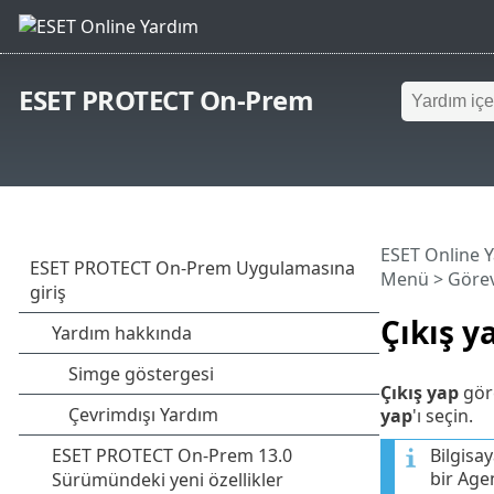
ESET PROTECT On-Prem
ESET Online 
Menü
>
Görev
Çıkış y
Çıkış yap
göre
yap
'ı seçin.
Bilgisa
bir Age