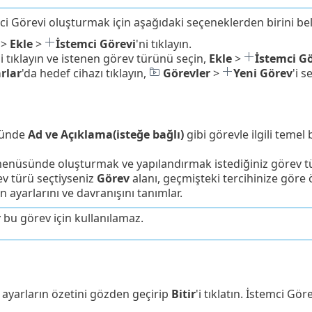
ci Görevi oluşturmak için aşağıdaki seçeneklerden birini beli
>
Ekle
>
İstemci Görevi
'ni tıklayın.
'i tıklayın ve istenen görev türünü seçin,
Ekle
>
İstemci Gö
rlar
'da hedef cihazı tıklayın,
Görevler
>
Yeni Görev
'i s
ünde
Ad ve Açıklama(isteğe bağlı)
gibi görevle ilgili temel b
menüsünde oluşturmak ve yapılandırmak istediğiniz görev t
rev türü seçtiyseniz
Görev
alanı, geçmişteki tercihinize göre
n ayarlarını ve davranışını tanımlar.
r
bu görev için kullanılamaz.
n ayarların özetini gözden geçirip
Bitir
'i tıklatın. İstemci Gö