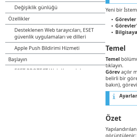
Yeni bir İstem
Görevler
•
Görevler
•
Bilgisaya
•
Temel
Temel
bölüm
tıklayın.
Görev
açılır 
belirli bir gö
bakın), görevi
Ayarla
Özet
Yapılandırıla
görüntülenir: