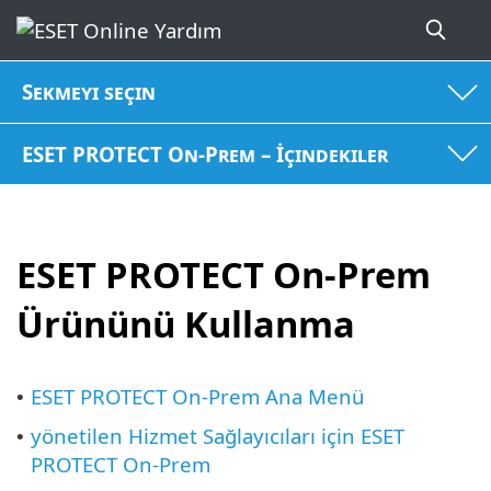
Sekmeyi seçin
ESET PROTECT On-Prem – İçindekiler
ESET PROTECT On-Prem
Ürününü Kullanma
ESET PROTECT On-Prem Ana Menü
•
yönetilen Hizmet Sağlayıcıları için ESET
•
PROTECT On-Prem