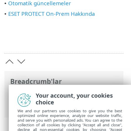
Otomatik güncellemeler
•
ESET PROTECT On-Prem Hakkında
•
Breadcrumb'lar
ESET Online Yardım
>
ESET PROTECT On-
Your account, your cookies
Prem
>
ESET PROTECT On-Prem Ürününü
choice
Kullanma
We and our partners use cookies to give you the best
optimized online experience, analyze our website traffic,
and serve you with personalized ads. You can agree to the
collection of all cookies by clicking "Accept all and close",
decline all non-essential cookies by choosing "Accept