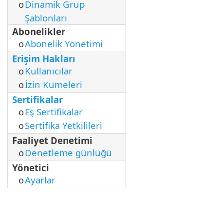
Dinamik Grup
o
Şablonları
Abonelikler
Abonelik Yönetimi
o
Erişim Hakları
Kullanıcılar
o
İzin Kümeleri
o
Sertifikalar
Eş Sertifikalar
o
Sertifika Yetkilileri
o
Faaliyet Denetimi
Denetleme günlüğü
o
Yönetici
Ayarlar
o