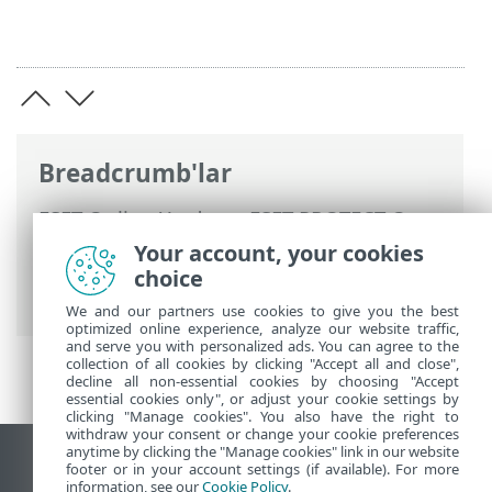
Breadcrumb'lar
ESET Online Yardım
>
ESET PROTECT On-
Prem
>
ESET PROTECT On-Prem Ürününü
Your account, your cookies
Kullanma
> ESET PROTECT On-Prem Ana
choice
Menü
We and our partners use cookies to give you the best
optimized online experience, analyze our website traffic,
and serve you with personalized ads. You can agree to the
collection of all cookies by clicking "Accept all and close",
decline all non-essential cookies by choosing "Accept
essential cookies only", or adjust your cookie settings by
clicking "Manage cookies". You also have the right to
withdraw your consent or change your cookie preferences
anytime by clicking the "Manage cookies" link in our website
Masaüstü sitesini görüntüle
footer or in your account settings (if available). For more
information, see our
Cookie Policy
.