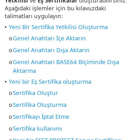
Yetkilisi
ve
Eş Sertifikalar
oluşturabilirsiniz.
Aşağıdaki işlemler için bu kılavuzdaki
talimatları uygulayın:
Yeni Bir Sertifika Yetkilisi Oluşturma
•
Genel Anahtarı İçe Aktarın
o
Genel Anahtarı Dışa Aktarın
o
Genel Anahtarı BASE64 Biçiminde Dışa
o
Aktarma
Yeni bir Eş Sertifika oluşturma
•
Sertifika Oluştur
o
Sertifika Oluşturma
o
Sertifikayı İptal Etme
o
Sertifika kullanımı
o