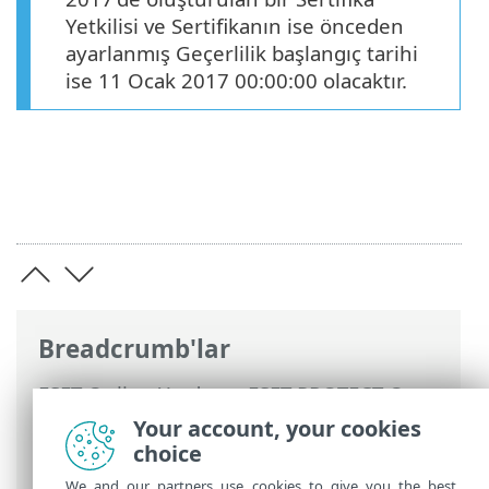
Yetkilisi ve Sertifikanın ise önceden
ayarlanmış Geçerlilik başlangıç tarihi
ise 11 Ocak 2017 00:00:00 olacaktır.
Breadcrumb'lar
ESET Online Yardım
>
ESET PROTECT On-
Prem
>
ESET PROTECT On-Prem Ürününü
Your account, your cookies
Kullanma
>
ESET PROTECT On-Prem Ana
choice
Menü
> Daha Fazla > Sertifikalar
We and our partners use cookies to give you the best