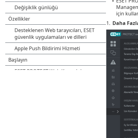
ESET PROT
•
Manageme
için kullan
1.
Daha Fazl