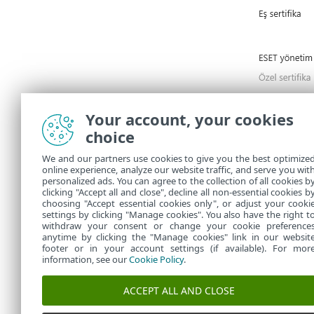
Your account, your cookies
choice
We and our partners use cookies to give you the best optimize
online experience, analyze our website traffic, and serve you wit
personalized ads. You can agree to the collection of all cookies b
3.
ESET PROTE
clicking "Accept all and close", decline all non-essential cookies b
choosing "Accept essential cookies only", or adjust your cooki
settings by clicking "Manage cookies". You also have the right t
withdraw your consent or change your cookie preference
anytime by clicking the "Manage cookies" link in our websit
footer or in your account settings (if available). For mor
information, see our
Cookie Policy
.
ACCEPT ALL AND CLOSE