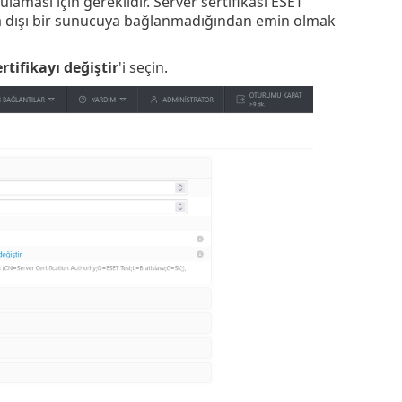
laması için gereklidir. Server sertifikası ESET
 dışı bir sunucuya bağlanmadığından emin olmak
rtifikayı değiştir
'i seçin.