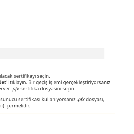
nılacak sertifikayı seçin.
det
'i tıklayın. Bir geçiş işlemi gerçekleştiriyorsanız
erver
.pfx
sertifika dosyasını seçin.
r sunucu sertifikası kullanıyorsanız
.pfx
dosyası,
ı) içermelidir.