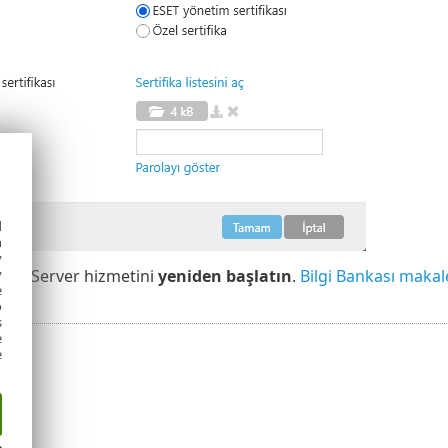
d
h
y
CT Server hizmetini
yeniden başlatın
.
Bilgi Bankası maka
y
e
o
s
e
e