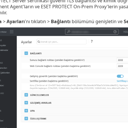
ECT Server sertifikası güvenli TLS bağlantısı ve kimlik doğru
nt Agent'ların ve ESET PROTECT On-Prem Proxy'lerin yasa
ılır.
a
>
Ayarları
'nı tıklatın >
Bağlantı
bölümünü genişletin ve
Se