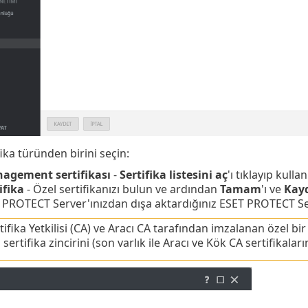
fika türünden birini seçin:
agement sertifikası
-
Sertifika listesini aç
'ı tıklayıp kulla
ifika
- Özel sertifikanızı bulun ve ardından
Tamam
'ı ve
Kay
T PROTECT Server'ınızdan dışa aktardığınız ESET PROTECT S
ifika Yetkilisi (CA) ve Aracı CA tarafından imzalanan özel bi
 sertifika zincirini (son varlık ile Aracı ve Kök CA sertifikaların