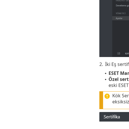
2.
İki Eş serti
ESET Man
•
Özel sert
•
eski ESE
Kök Sert
eksiksiz