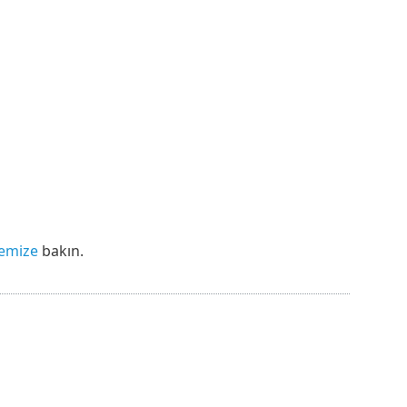
lemize
bakın.