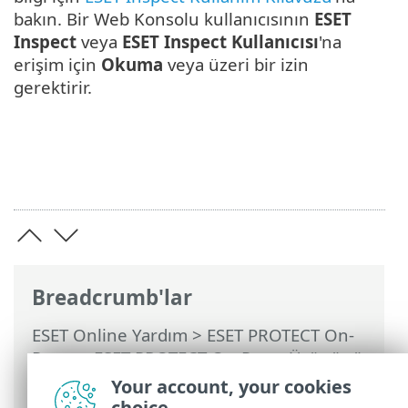
bakın. Bir Web Konsolu kullanıcısının
ESET
Inspect
veya
ESET Inspect Kullanıcısı
'na
erişim için
Okuma
veya üzeri bir izin
gerektirir.
Breadcrumb'lar
ESET Online Yardım
>
ESET PROTECT On-
Prem
>
ESET PROTECT On-Prem Ürününü
Kullanma
>
ESET PROTECT On-Prem Ana
Your account, your cookies
Menü
> Daha Fazla >
Erişim Hakları
>
İzin
choice