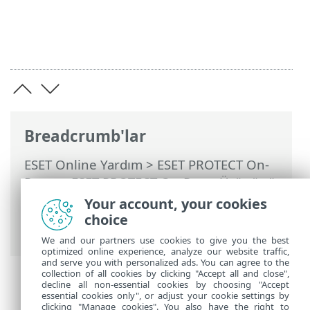
Breadcrumb'lar
ESET Online Yardım
>
ESET PROTECT On-
Prem
>
ESET PROTECT On-Prem Ürününü
Kullanma
>
ESET PROTECT On-Prem Ana
Your account, your cookies
Menü
> Daha Fazla >
Erişim Hakları
> İzin
choice
Kümeleri
We and our partners use cookies to give you the best
optimized online experience, analyze our website traffic,
and serve you with personalized ads. You can agree to the
collection of all cookies by clicking "Accept all and close",
decline all non-essential cookies by choosing "Accept
essential cookies only", or adjust your cookie settings by
clicking "Manage cookies". You also have the right to