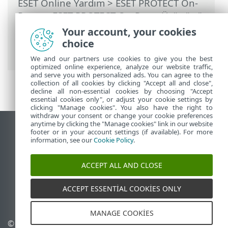
ESET Online Yardım
>
ESET PROTECT On-
Prem
>
ESET PROTECT On-Prem Ürününü
Kullanma
>
ESET PROTECT On-Prem Ana
Your account, your cookies
Menü
> Daha Fazla >
Erişim Hakları
>
choice
Kullanıcılar
> Yerel kullanıcı oluştur
We and our partners use cookies to give you the best
optimized online experience, analyze our website traffic,
and serve you with personalized ads. You can agree to the
collection of all cookies by clicking "Accept all and close",
decline all non-essential cookies by choosing "Accept
essential cookies only", or adjust your cookie settings by
clicking "Manage cookies". You also have the right to
withdraw your consent or change your cookie preferences
anytime by clicking the "Manage cookies" link in our website
Masaüstü sitesini görüntüle
footer or in your account settings (if available). For more
information, see our
Cookie Policy
.
End of Life
ESET Bilgi Bankası
ACCEPT ALL AND CLOSE
ESET Forumu
ESET Status Portal
ACCEPT ESSENTIAL COOKIES ONLY
Bölgesel destek
MANAGE COOKIES
© 1992 - 2026 ESET, spol. s
Çerezleri yönet