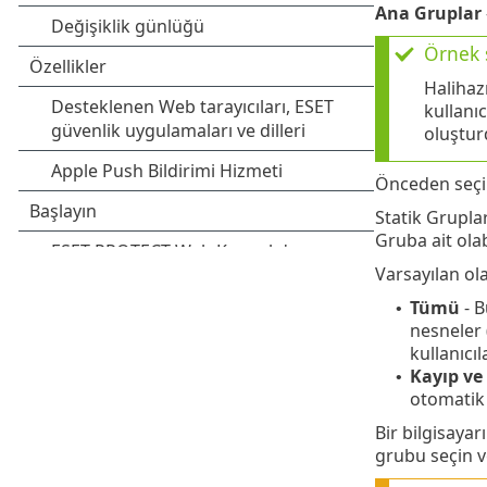
Ana Gruplar
Örnek 
Halihaz
kullanı
oluştur
Önceden seçil
Statik Grupla
Gruba ait olab
Varsayılan ola
Tümü
- B
•
nesneler 
kullanıcıl
Kayıp ve
•
otomatik 
Bir bilgisayar
grubu seçin 