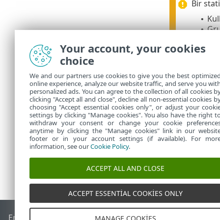
Bir stat
Kul
•
Gru
•
Statik 
Your account, your cookies
filtre d
choice
We and our partners use cookies to give you the best optimize
online experience, analyze our website traffic, and serve you wit
personalized ads. You can agree to the collection of all cookies b
listelen
clicking "Accept all and close", decline all non-essential cookies b
choosing "Accept essential cookies only", or adjust your cooki
settings by clicking "Manage cookies". You also have the right t
withdraw your consent or change your cookie preference
anytime by clicking the "Manage cookies" link in our websit
footer or in your account settings (if available). For mor
information, see our
Cookie Policy
.
ACCEPT ALL AND CLOSE
ACCEPT ESSENTIAL COOKIES ONLY
End of Life
ESET Bilgi Bankası
ESET Forumu
ESET Status Por
MANAGE COOKIES