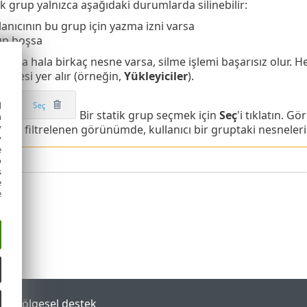
ik grup yalnızca aşağıdaki durumlarda silinebilir:
lanıcının bu grup için yazma izni varsa
p boşsa
grupta hala birkaç nesne varsa, silme işlemi başarısız olur. 
üğmesi yer alır (örneğin,
Yükleyiciler
).
d
Bir statik grup seçmek için
Seç
'i tıklatın. 
h
y
ir. Bu filtrelenen görünümde, kullanıcı bir gruptaki nesneleri k
y
e
o
s
e
e
tal
Bölgesel destek