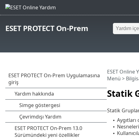
ESET PROTECT On-Prem
ESET Online 
Menü
>
Bilgi
Statik 
Statik Gruplar
Aygıtları
•
Nesneler
•
Kullanıcı
•