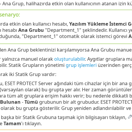
- Ana Grup, halihazırda etkin olan kullanıcının atanan izin k
senaryo:
ırda etkin olan kullanıcı hesabı,
Yazılım Yükleme İstemci G
cı hesabı
Ana Grubu
"Department_1" şeklindedir. Kullanıcı y
duğunda, "Department_1" otomatik olarak istemci görevi
A
en Ana Grup beklentinizi karşılamıyorsa Ana Grubu manuel o
r yalnızca manuel olarak
oluşturulabilir
. Aygıtlar gruplara ma
ilir. Statik Grupların yönetimi
grup işlemleri
üzerinden gerçe
rak iki Statik Grup vardır:
u, ESET PROTECT Server ağındaki tüm cihazlar için bir ana g
(varsayılan olarak) bu grupta yer alır. Her zaman görüntüle
ara tüm alt gruplara erişim hakkı verir; bu nedenle dikkatli bi
 Bulunan
-
Tümü
grubunun bir alt grubudur. ESET PROTECT S
olarak bu grupta gösterilir. Grup yeniden adlandırılabilir v
ı başka bir Statik Grubuna taşımak için bilgisayarı tıklayın,
ve
Tamam
'ı tıklayın.