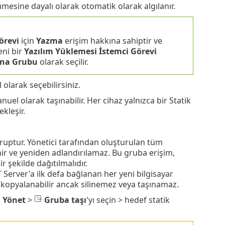
ümesine dayalı olarak otomatik olarak algılanır.
örevi
için
Yazma
erişim hakkına sahiptir ve
eni bir
Yazılım Yüklemesi İstemci Görevi
na Grubu
olarak seçilir.
larak seçebilirsiniz.
nuel olarak taşınabilir. Her cihaz yalnızca bir Statik
kleşir.
ruptur. Yönetici tarafından oluşturulan tüm
nir ve yeniden adlandırılamaz. Bu gruba erişim,
r şekilde dağıtılmalıdır.
erver'a ilk defa bağlanan her yeni bilgisayar
e kopyalanabilir ancak silinemez veya taşınamaz.
Yönet
>
Gruba taşı
'yı seçin > hedef statik