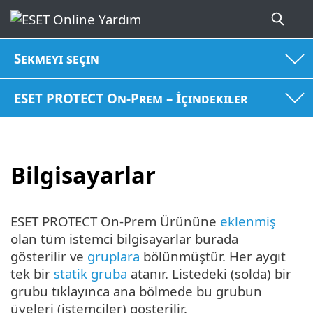
Sekmeyi seçin
ESET PROTECT On-Prem – İçindekiler
Bilgisayarlar
ESET PROTECT On-Prem Ürününe
eklenmiş
olan tüm istemci bilgisayarlar burada
gösterilir ve
gruplara
bölünmüştür. Her aygıt
tek bir
statik gruba
atanır. Listedeki (solda) bir
grubu tıklayınca ana bölmede bu grubun
üyeleri (istemciler) gösterilir.