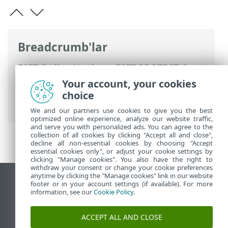
Breadcrumb'lar
ESET Online Yardım
>
ESET PROTECT On-
Prem
>
ESET PROTECT On-Prem Ürününü
Your account, your cookies
Kullanma
>
ESET PROTECT On-Prem Ana
choice
Menü
> Bilgisayarlar
We and our partners use cookies to give you the best
optimized online experience, analyze our website traffic,
and serve you with personalized ads. You can agree to the
collection of all cookies by clicking "Accept all and close",
decline all non-essential cookies by choosing "Accept
essential cookies only", or adjust your cookie settings by
clicking "Manage cookies". You also have the right to
withdraw your consent or change your cookie preferences
anytime by clicking the "Manage cookies" link in our website
Masaüstü sitesini görüntüle
footer or in your account settings (if available). For more
information, see our
Cookie Policy
.
End of Life
ESET Bilgi Bankası
ACCEPT ALL AND CLOSE
ESET Forumu