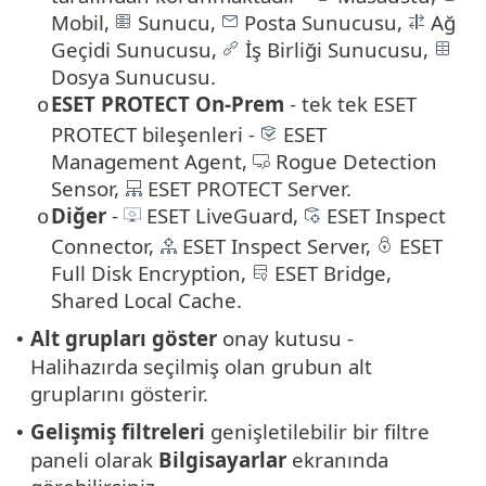
Mobil,
Sunucu,
Posta Sunucusu,
Ağ
Geçidi Sunucusu,
İş Birliği Sunucusu,
Dosya Sunucusu.
ESET PROTECT On-Prem
- tek tek ESET
o
PROTECT bileşenleri -
ESET
Management Agent,
Rogue Detection
Sensor,
ESET PROTECT Server.
Diğer
-
ESET LiveGuard,
ESET Inspect
o
Connector,
ESET Inspect Server,
ESET
Full Disk Encryption,
ESET Bridge,
Shared Local Cache.
Alt grupları göster
onay kutusu -
•
Halihazırda seçilmiş olan grubun alt
gruplarını gösterir.
Gelişmiş filtreleri
genişletilebilir bir filtre
•
paneli olarak
Bilgisayarlar
ekranında