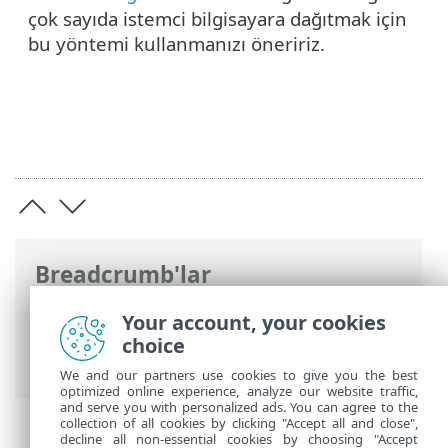
çok sayıda istemci bilgisayara dağıtmak için
bu yöntemi kullanmanızı öneririz.
Breadcrumb'lar
ESET Online Yardım
>
ESET PROTECT On-
Your account, your cookies
Prem
>
Başlayın
> ESET Management
choice
Agent Dağıtımı
We and our partners use cookies to give you the best
optimized online experience, analyze our website traffic,
and serve you with personalized ads. You can agree to the
collection of all cookies by clicking "Accept all and close",
decline all non-essential cookies by choosing "Accept