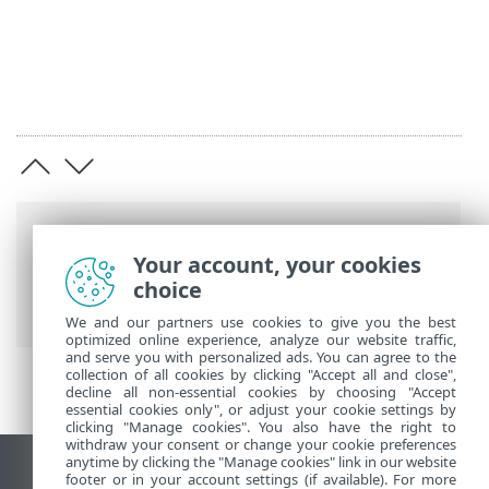
Breadcrumb'lar
Your account, your cookies
ESET Online Yardım
>
ESET PROTECT On-
choice
Prem
>
Başlayın
We and our partners use cookies to give you the best
optimized online experience, analyze our website traffic,
and serve you with personalized ads. You can agree to the
collection of all cookies by clicking "Accept all and close",
decline all non-essential cookies by choosing "Accept
essential cookies only", or adjust your cookie settings by
clicking "Manage cookies". You also have the right to
withdraw your consent or change your cookie preferences
anytime by clicking the "Manage cookies" link in our website
Masaüstü sitesini görüntüle
footer or in your account settings (if available). For more