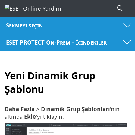
Sekmeyi seçin
ESET PROTECT On-Prem – İçindekiler
Yeni Dinamik Grup
Şablonu
Daha Fazla
>
Dinamik Grup Şablonları
'nın
altında
Ekle
'yi tıklayın.