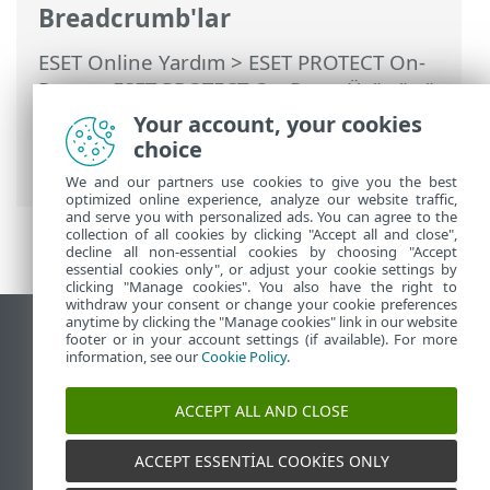
Breadcrumb'lar
ESET Online Yardım
>
ESET PROTECT On-
Prem
>
ESET PROTECT On-Prem Ürününü
Kullanma
>
ESET PROTECT On-Prem Ana
Your account, your cookies
Menü
> Daha Fazla >
Dinamik Grup
choice
Şablonları
> Yeni Dinamik Grup Şablonu
We and our partners use cookies to give you the best
optimized online experience, analyze our website traffic,
and serve you with personalized ads. You can agree to the
collection of all cookies by clicking "Accept all and close",
decline all non-essential cookies by choosing "Accept
essential cookies only", or adjust your cookie settings by
clicking "Manage cookies". You also have the right to
withdraw your consent or change your cookie preferences
anytime by clicking the "Manage cookies" link in our website
Masaüstü sitesini görüntüle
footer or in your account settings (if available). For more
information, see our
Cookie Policy
.
End of Life
ESET Bilgi Bankası
ACCEPT ALL AND CLOSE
ESET Forumu
ESET Status Portal
ACCEPT ESSENTIAL COOKIES ONLY
Bölgesel destek