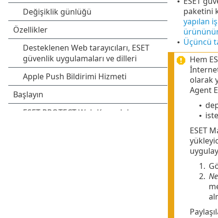
ESET güve
•
paketini 
yapılan i
ürününün 
Üçüncü ta
•
Hem ESE
İnternet
olarak 
Agent E
dep
•
ist
•
ESET Ma
yükleyic
uygulay
1.
Gö
2.
Ne
m
al
Paylaşı