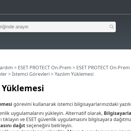
Yardım
>
ESET PROTECT On-Prem
>
ESET PROTECT On-Prem
ler
>
İstemci Görevleri
> Yazılım Yüklemesi
m Yüklemesi
emesi
görevini kullanarak istemci bilgisayarlarınızdaki yazılı
nlik uygulamalarını yükleyin. Alternatif olarak,
Bilgisayarl
rı tıklayın ve ESET güvenlik uygulamasını bilgisayara dağıtm
sını dağıt
seçeneğini belirleyin.