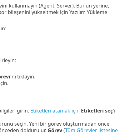
ini kullanmayın (Agent, Server). Bunun yerine,
sor bileşenini yükseltmek için Yazılım Yükleme
un:
rleyin:
revi
'ni tıklayın.
eçin.
ilgileri girin.
Etiketleri atamak için
Etiketleri seç
'i
ürünü seçin. Yeni bir görev oluşturmadan önce
 önceden doldurulur.
Görev
(
Tüm Görevler listesine