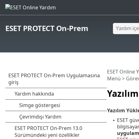
ESET PROTECT On-Prem
ESET Online 
Menü
>
Görev
Yazılı
Yazılım Yükl
ESET güve
•
bilgisaya
uygulama