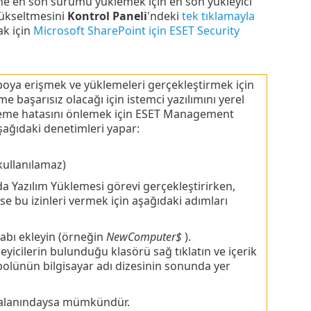
ne en son sürümü yüklemek için en son yükleyici
 yükseltmesini
Kontrol Paneli
'ndeki
tek tıklamayla
ak için
Microsoft SharePoint için ESET Security
a erişmek ve yüklemeleri gerçekleştirmek için
e başarısız olacağı için istemci yazılımını yerel
leme hatasını önlemek için ESET Management
ğıdaki denetimleri yapar:
kullanılamaz)
a Yazılım Yüklemesi görevi gerçekleştirirken,
rse bu izinleri vermek için aşağıdaki adımları
sabı ekleyin (örneğin
NewComputer$
).
leyicilerin bulunduğu klasörü sağ tıklatın ve içerik
bolünün bilgisayar adı dizesinin sonunda yer
i alanındaysa mümkündür.