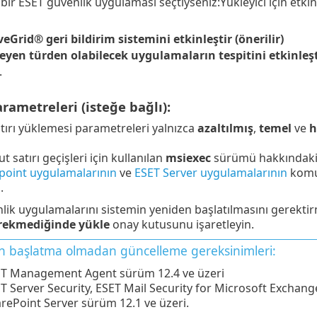
bir ESET güvenlik uygulaması seçtiyseniz:Yükleyici için etk
veGrid® geri bildirim sistemini etkinleştir (önerilir)
yen türden olabilecek uygulamaların tespitini etki̇nleşti
.
ametreleri (isteğe bağlı):
ırı yüklemesi parametreleri yalnızca
azaltılmış
,
temel
ve
h
ut satırı geçişleri için kullanılan
msiexec
sürümü hakkındak
point uygulamalarının
ve
ESET Server uygulamalarının
komut
.
ik uygulamalarını sistemin yeniden başlatılmasını gerekti
rekmediğinde yükle
onay kutusunu işaretleyin.
n başlatma olmadan güncelleme gereksinimleri:
T Management Agent sürüm 12.4 ve üzeri
T Server Security, ESET Mail Security for Microsoft Exchang
rePoint Server sürüm 12.1 ve üzeri.