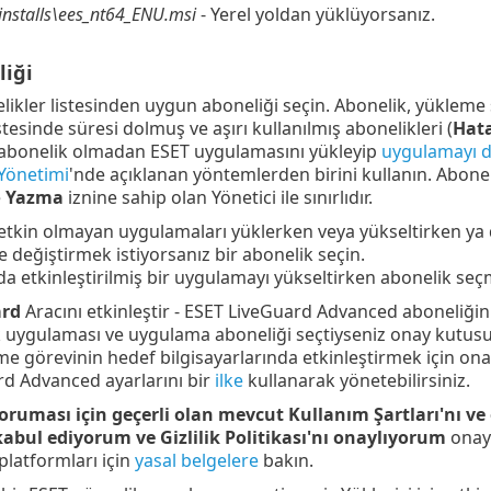
:\installs\ees_nt64_ENU.msi
- Yerel yoldan yüklüyorsanız.
liği
ikler listesinden uygun aboneliği seçin. Abonelik, yükleme 
stesinde süresi dolmuş ve aşırı kullanılmış abonelikleri (
Hat
abonelik olmadan ESET uygulamasını yükleyip
uygulamayı da
Yönetimi
'nde açıklanan yöntemlerden birini kullanın. Abone
e
Yazma
iznine sahip olan Yönetici ile sınırlıdır.
 etkin olmayan uygulamaları yüklerken veya yükseltirken ya 
e değiştirmek istiyorsanız bir abonelik seçin.
da etkinleştirilmiş bir uygulamayı yükseltirken abonelik seç
ard
Aracını etkinleştir - ESET LiveGuard Advanced aboneliğin
 uygulaması ve uygulama aboneliği seçtiyseniz onay kutusu 
me görevinin hedef bilgisayarlarında etkinleştirmek için on
d Advanced ayarlarını bir
ilke
kullanarak yönetebilirsiniz.
ruması için geçerli olan mevcut Kullanım Şartları'nı ve e
kabul ediyorum ve Gizlilik Politikası'nı onaylıyorum
onay 
platformları için
yasal belgelere
bakın.