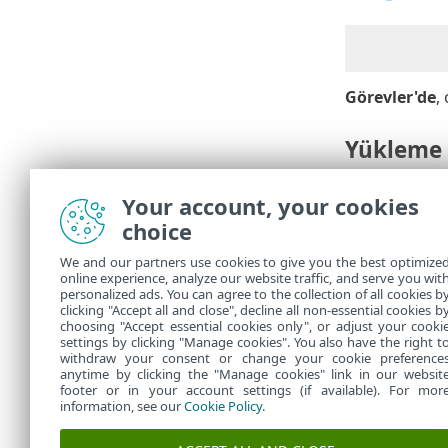
Görevler'de
,
Yükleme 
Yükleme 
•
Your account, your cookies
Windows I
•
choice
Başka bi
•
Başka bir
•
We and our partners use cookies to give you the best optimize
Yükleme v
•
online experience, analyze our website traffic, and serve you wit
Görev baş
•
personalized ads. You can agree to the collection of all cookies b
etmelisini
clicking "Accept all and close", decline all non-essential cookies b
choosing "Accept essential cookies only", or adjust your cooki
settings by clicking "Manage cookies". You also have the right t
withdraw your consent or change your cookie preference
anytime by clicking the "Manage cookies" link in our websit
footer or in your account settings (if available). For mor
information, see our
Cookie Policy
.