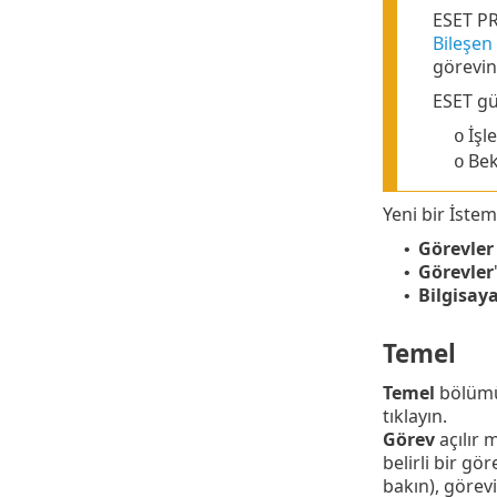
ESET PR
Bileşen
görevini
ESET gü
İşl
o
Bek
o
Yeni bir İstem
Görevler
•
Görevler
•
Bilgisaya
•
Temel
Temel
bölüm
tıklayın.
Görev
açılır 
belirli bir gö
bakın), görevi