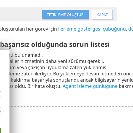
 oluşturulan her görev için
ilerleme göstergesi çubuğunu
,
d
başarısız olduğunda sorun listesi
paketi bulunamadı.
nstaller hizmetinin daha yeni sürümü gerekli.
r sürüm veya çakışan uygulama zaten yüklenmiş.
 yükleme zaten ilerliyor. Bu yüklemeye devam etmeden önce 
d
eya kaldırma başarıyla sonuçlandı, ancak bilgisayarın yenid
h
arısız oldu. Bir hata oluştu.
Agent izleme günlüğüne
bakmal
y
z.
y
e
o
s
e
e