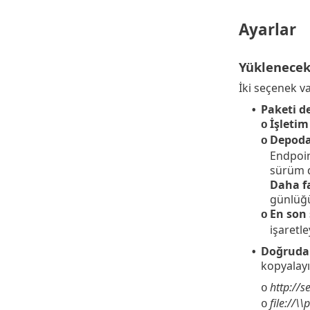
Ayarlar
Yüklenecek
İki seçenek va
Paketi d
•
İşletim
o
Depoda
o
Endpoin
sürüm d
Daha fa
günlüğ
En son
o
işaretle
Doğrudan
•
kopyalayı
http://
o
file://\
o