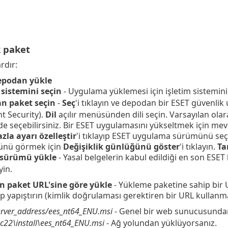
 paket
rdır:
epodan yükle
 sistemini seçin
- Uygulama yüklemesi için işletim sistemini
n paket seçin
-
Seç
'i tıklayın ve depodan bir ESET güvenlik
t Security).
Dil
açılır menüsünden dili seçin.
Varsayılan olar
e seçebilirsiniz.
Bir ESET uygulamasını yükseltmek için mevc
zla ayarı özelleştir
'i tıklayıp ESET uygulama sürümünü seç
ünü görmek için
Değişiklik günlüğünü göster
'i tıklayın.
T
 sürümü yükle
- Yasal belgelerin kabul edildiği en son E
yin.
 paket URL'sine göre yükle
- Yükleme paketine sahip bir U
p yapıştırın (kimlik doğrulaması gerektiren bir URL kullanma
server_address/ees_nt64_ENU.msi
- Genel bir web sunucusunda
\pc22\install\ees_nt64_ENU.msi
- Ağ yolundan yüklüyorsanız.