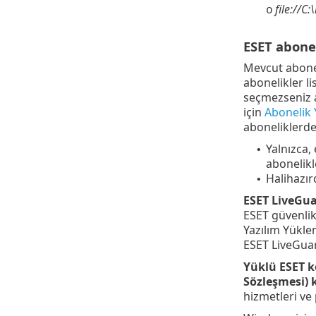
file://C
o
ESET abone
Mevcut abonel
abonelikler li
seçmezseniz 
için
Abonelik 
aboneliklerd
Yalnızca,
•
abonelikl
Halihazır
•
ESET LiveGu
ESET güvenlik
Yazılım Yükle
ESET LiveGuar
Yüklü ESET ko
Sözleşmesi) 
hizmetleri ve 