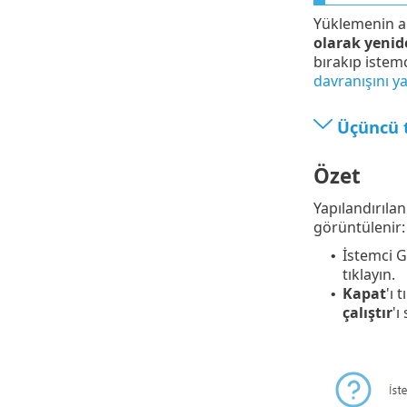
Yüklemenin ar
olarak yenid
bırakıp istemc
davranışını ya
Üçüncü 
Özet
Yapılandırıla
görüntülenir:
İstemci G
•
tıklayın.
Kapat
'ı 
•
çalıştır
'ı