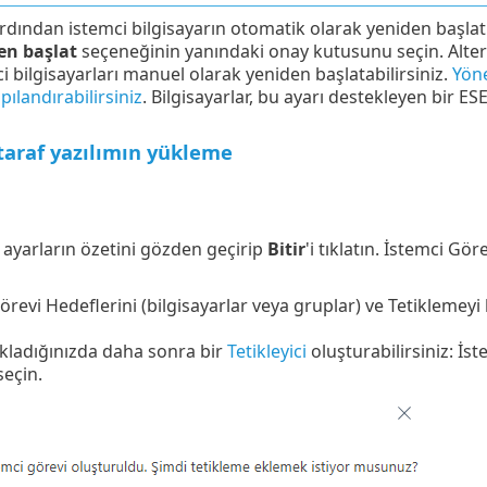
dından istemci bilgisayarın otomatik olarak yeniden başlat
en başlat
seçeneğinin yanındaki onay kutusunu seçin. Alter
i bilgisayarları manuel olarak yeniden başlatabilirsiniz.
Yöne
pılandırabilirsiniz
. Bilgisayarlar, bu ayarı destekleyen bir ES
taraf yazılımın yükleme
n ayarların özetini gözden geçirip
Bitir
'i tıklatın. İstemci Gö
örevi Hedeflerini (bilgisayarlar veya gruplar) ve Tetiklemeyi
tıkladığınızda daha sonra bir
Tetikleyici
oluşturabilirsiniz: İs
 seçin.