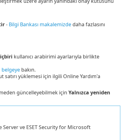
inleştirmek üzere ayarın yanındaki onay kutusunu
̇r
-
Bilgi Bankası makalemizde
daha fazlasını
içbiri
kullanıcı arabirimi ayarlarıyla birlikte
i
belgeye
bakın.
 satırı yüklemesi için ilgili Online Yardım'a
rmeden güncelleyebilmek için
Yalnızca yeniden
e Server ve ESET Security for Microsoft