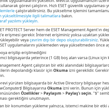
nlik uygulamalarını yükseltin. Mevcut uygulamanızın üzeri
kullanarak görevi çalıştırın. Hızlı ESET güvenlik uygulaması
şlemlerle
çalıştırabilirsiniz. Bu yükseltme işlemini tamamlam
yükseltilmesiyle ilgili talimatlara
bakın.
raf yazılımı yükleyin.
T PROTECT Server hem de ESET Management Agent'ın depoy
'e erişmesi gerekir. İnternet erişiminiz yoksa uzaktan yüklem
yükleyebilir veya
çevrim dışı bir depo oluşturabilirsiniz
. Yük
SET uygulamalarını yüklemeden veya yükseltmeden önce aşa
oya erişilip erişilmediğini
emci bilgisayarda yeterince (1 GB) boş alan varsa (Linux için 
nagement Agent çalıştıran bir etki alanındaki bilgisayarlard
ilerin depolandığı klasör için
Okuma
izni gereklidir. Gereki
ın.
revi yürüten bilgisayarda bir Active Directory bilgisayar he
wComputer$
Bilgisayarına
Okuma
izni verin. Bunun için yük
enüsünden
Özellikler
>
Paylaşım
>
Paylaş'ı seçin
. "$" sem
ması gerektiğini unutmayın.
lan bir konumdan yükleme yalnızca, istemci makine bir etk