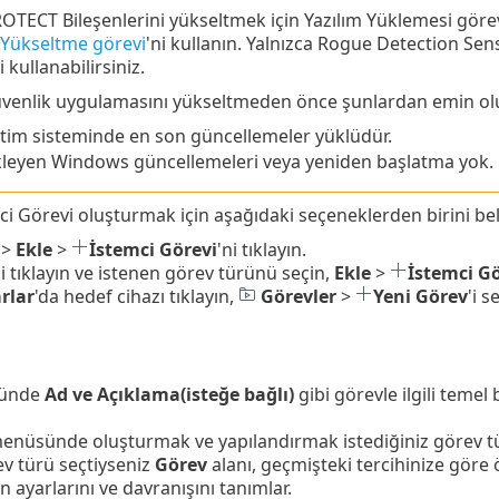
OTECT Bileşenlerini yükseltmek için Yazılım Yüklemesi görev
 Yükseltme görevi
'ni kullanın. Yalnızca Rogue Detection Sen
 kullanabilirsiniz.
venlik uygulamasını yükseltmeden önce şunlardan emin ol
etim sisteminde en son güncellemeler yüklüdür.
leyen Windows güncellemeleri veya yeniden başlatma yok.
ci Görevi oluşturmak için aşağıdaki seçeneklerden birini beli
>
Ekle
>
İstemci Görevi
'ni tıklayın.
'i tıklayın ve istenen görev türünü seçin,
Ekle
>
İstemci Gö
rlar
'da hedef cihazı tıklayın,
Görevler
>
Yeni Görev
'i s
ünde
Ad ve Açıklama(isteğe bağlı)
gibi görevle ilgili temel b
menüsünde oluşturmak ve yapılandırmak istediğiniz görev t
rev türü seçtiyseniz
Görev
alanı, geçmişteki tercihinize göre
n ayarlarını ve davranışını tanımlar.