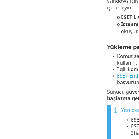
Windows için 
işaretleyin:
ESET Li
o
İstenme
o
okuyun
Yükleme par
Komut sat
•
kullanın.
İlgili kom
•
ESET End
•
başvurun
Sunucu güvenl
başlatma ge
Yenide
ESE
•
ESE
•
Sha