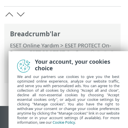
Breadcrumb'lar
ESET Online Yardım
>
ESET PROTECT On-
Prem
>
ESET PROTECT On-Prem Ürününü
Kullanma
>
ESET PROTECT On-Prem Ana
Your account, your cookies
Menü
>
Görevler
>
İstemci Görevleri
>
choice
ESET PROTECT Bileşenlerini Yükseltme
We and our partners use cookies to give you the best
optimized online experience, analyze our website traffic,
and serve you with personalized ads. You can agree to the
collection of all cookies by clicking "Accept all and close",
decline all non-essential cookies by choosing "Accept
essential cookies only", or adjust your cookie settings by
clicking "Manage cookies". You also have the right to
withdraw your consent or change your cookie preferences
anytime by clicking the "Manage cookies" link in our website
Masaüstü sitesini görüntüle
footer or in your account settings (if available). For more
information, see our
Cookie Policy
.
End of Life