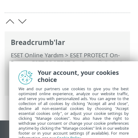
Breadcrumb'lar
ESET Online Yardım
>
ESET PROTECT On-
Prem
>
ESET PROTECT On-Prem Ürününü
Kullanma
>
ESET PROTECT On-Prem Ana
Your account, your cookies
Menü
>
Görevler
>
Görevlere genel bakış
choice
> Durum simgesi
We and our partners use cookies to give you the best
optimized online experience, analyze our website traffic,
and serve you with personalized ads. You can agree to the
collection of all cookies by clicking "Accept all and close",
decline all non-essential cookies by choosing "Accept
essential cookies only", or adjust your cookie settings by
clicking "Manage cookies". You also have the right to
withdraw your consent or change your cookie preferences
anytime by clicking the "Manage cookies" link in our website
Masaüstü sitesini görüntüle
footer or in your account settings (if available). For more