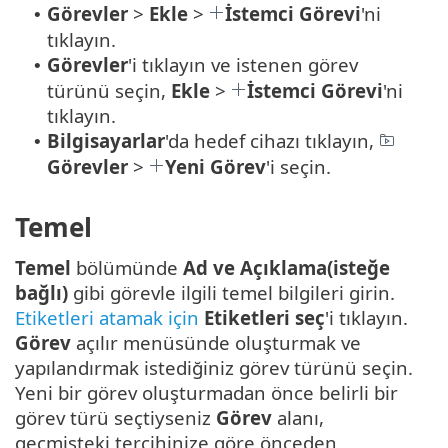
Görevler
>
Ekle
>
İstemci Görevi
'ni
•
tıklayın.
Görevler
'i tıklayın ve istenen görev
•
türünü seçin,
Ekle
>
İstemci Görevi
'ni
tıklayın.
Bilgisayarlar
'da hedef cihazı tıklayın,
•
Görevler
>
Yeni Görev
'i seçin.
Temel
Temel
bölümünde
Ad ve Açıklama(isteğe
bağlı)
gibi görevle ilgili temel bilgileri girin.
Etiketleri atamak için
Etiketleri seç
'i tıklayın.
Görev
açılır menüsünde oluşturmak ve
yapılandırmak istediğiniz görev türünü seçin.
Yeni bir görev oluşturmadan önce belirli bir
görev türü seçtiyseniz
Görev
alanı,
geçmişteki tercihinize göre önceden