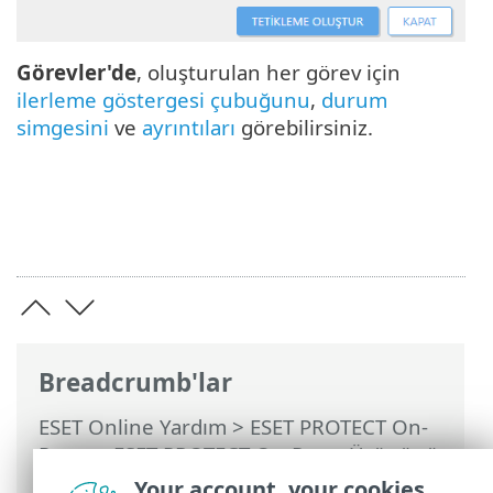
Görevler'de
, oluşturulan her görev için
ilerleme göstergesi çubuğunu
,
durum
simgesini
ve
ayrıntıları
görebilirsiniz.
Breadcrumb'lar
ESET Online Yardım
>
ESET PROTECT On-
Prem
>
ESET PROTECT On-Prem Ürününü
Kullanma
>
ESET PROTECT On-Prem Ana
Your account, your cookies