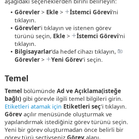
aşağıdaki seçeneklerden birini belirleyin:
Görevler
>
Ekle
>
İstemci Görevi
'ni
•
tıklayın.
Görevler
'i tıklayın ve istenen görev
•
türünü seçin,
Ekle
>
İstemci Görevi
'ni
tıklayın.
Bilgisayarlar
'da hedef cihazı tıklayın,
•
Görevler
>
Yeni Görev
'i seçin.
Temel
Temel
bölümünde
Ad ve Açıklama(isteğe
bağlı)
gibi görevle ilgili temel bilgileri girin.
Etiketleri atamak için
Etiketleri seç
'i tıklayın.
Görev
açılır menüsünde oluşturmak ve
yapılandırmak istediğiniz görev türünü seçin.
Yeni bir görev oluşturmadan önce belirli bir
görev türü seçtiyseniz
Görev
alanı,