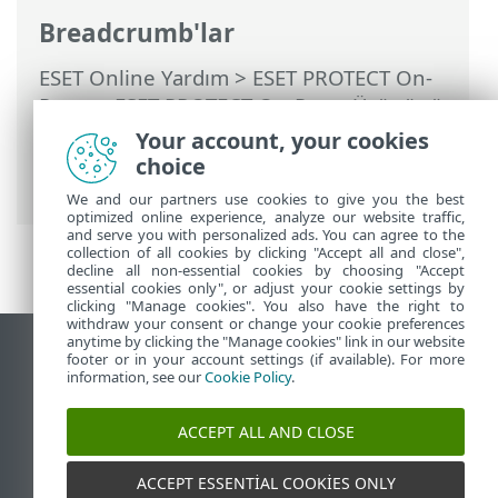
Breadcrumb'lar
ESET Online Yardım
>
ESET PROTECT On-
Prem
>
ESET PROTECT On-Prem Ürününü
Kullanma
>
ESET PROTECT On-Prem Ana
Your account, your cookies
Menü
>
Görevler
>
İstemci Görevleri
>
choice
Karantina Yönetimi
We and our partners use cookies to give you the best
optimized online experience, analyze our website traffic,
and serve you with personalized ads. You can agree to the
collection of all cookies by clicking "Accept all and close",
decline all non-essential cookies by choosing "Accept
essential cookies only", or adjust your cookie settings by
clicking "Manage cookies". You also have the right to
withdraw your consent or change your cookie preferences
anytime by clicking the "Manage cookies" link in our website
Masaüstü sitesini görüntüle
footer or in your account settings (if available). For more
information, see our
Cookie Policy
.
End of Life
ESET Bilgi Bankası
ACCEPT ALL AND CLOSE
ESET Forumu
ESET Status Portal
ACCEPT ESSENTIAL COOKIES ONLY