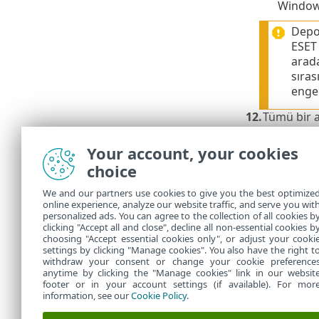
Window
Depod
ESET 
arada
sıras
engel
12.
Tümü bir a
İstemci b
•
Your account, your cookies
Manageme
choice
ESET PROT
Windows 
We and our partners use cookies to give you the best optimize
bakın.
Ku
online experience, analyze our website traffic, and serve you wit
ESET Rem
•
personalized ads. You can agree to the collection of all cookies b
dağıtın.
clicking "Accept all and close", decline all non-essential cookies b
choosing "Accept essential cookies only", or adjust your cooki
settings by clicking "Manage cookies". You also have the right t
withdraw your consent or change your cookie preference
anytime by clicking the "Manage cookies" link in our websit
footer or in your account settings (if available). For mor
information, see our
Cookie Policy
.