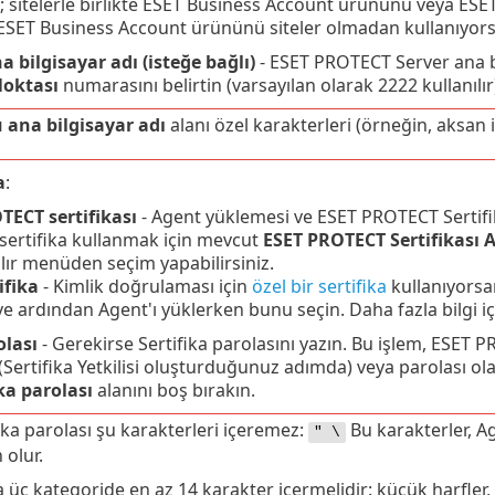
 sitelerle birlikte ESET Business Account ürününü veya ES
ESET Business Account ürününü siteler olmadan kullanıyorsan
 bilgisayar adı (isteğe bağlı)
- ESET PROTECT Server ana bi
Noktası
numarasını belirtin (varsayılan olarak 2222 kullanılır
ana bilgisayar adı
alanı özel karakterleri (örneğin, aksan i
a
:
TECT sertifikası
- Agent yüklemesi ve ESET PROTECT Sertifika Y
r sertifika kullanmak için mevcut
ESET PROTECT Sertifikası 
ılır menüden seçim yapabilirsiniz.
ifika
- Kimlik doğrulaması için
özel bir sertifika
kullanıyorsa
ve ardından Agent'ı yüklerken bunu seçin. Daha fazla bilgi i
olası
- Gerekirse Sertifika parolasını yazın. Bu işlem, ESET
 (Sertifika Yetkilisi oluşturduğunuz adımda) veya parolası olan
ka parolası
alanını boş bırakın.
ika parolası şu karakterleri içeremez:
Bu karakterler, Ag
" \
 olur.
 üç kategoride en az 14 karakter içermelidir: küçük harfler,