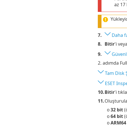
az 17 
Yükleyi
7.
Daha fa
8.
Bitir
'i vey
9.
Güvenl
2. adımda Full
Tam Disk 
ESET Insp
10.
Bitir
'i tıkl
11.
Oluşturula
32 bit
(
o
64 bit
(
o
ARM64
o