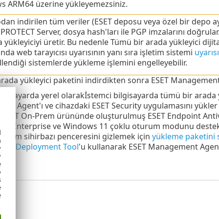
s ARM64 üzerine yükleyemezsiniz.
an indirilen tüm veriler (ESET deposu veya özel bir depo ayn
PROTECT Server, dosya hash'ları ile PGP imzalarını doğrular
 yükleyiciyi üretir. Bu nedenle Tümü bir arada yükleyici diji
ında web tarayıcısı uyarısının yanı sıra işletim sistemi
uyarısı
lendiği sistemlerde yükleme işlemini engelleyebilir.
rada yükleyici paketini indirdikten sonra ESET Management A
ilgisayarda yerel olarak
İstemci bilgisayarda tümü bir arada y
nt Agent'ı ve cihazdaki ESET Security uygulamasını yükler
ECT On-Prem ürününde oluşturulmuş ESET Endpoint Antiviru
11 Enterprise ve Windows 11 çoklu oturum modunu destekl
d
rulum sihirbazı penceresini gizlemek için
yükleme paketini s
h
ote Deployment Tool
'u kullanarak ESET Management Agent'l
y
y
e
o
s
e
e