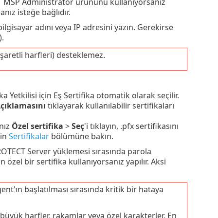
ET MSP Administrator ürününü kullanıyorsanız
ız isteğe bağlıdır.
lgisayar adını veya IP adresini yazın. Gerekirse
).
şaretli harfleri) desteklemez.
etkilisi için Eş Sertifika otomatik olarak seçilir.
Açıklamasını
tıklayarak kullanılabilir sertifikaları
nız
Özel sertifika
>
Seç
'i tıklayın, .pfx sertifikasını
çin
Sertifikalar
bölümüne bakın.
 PROTECT Server yüklemesi sırasında parola
 özel bir sertifika kullanıyorsanız yapılır. Aksi
ent'ın başlatılması sırasında kritik bir hataya
 büyük harfler, rakamlar veya özel karakterler. En