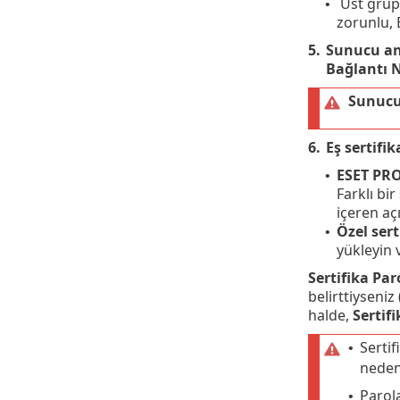
Üst grup;
•
zorunlu, 
5.
Sunucu ana
Bağlantı 
Sunucu 
6.
Eş sertifik
ESET PRO
•
Farklı bi
içeren aç
Özel sert
•
yükleyin 
Sertifika Par
belirttiyseniz
halde,
Sertifi
Sertif
•
neden
Parola
•