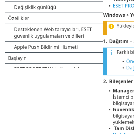
ESET PRO
•
Windows
>
Y
Yükleyi
1.
Dağıtım
– 
Farklı b
Önc
•
Dağ
•
2.
Bileşenler
Manage
•
İstemci b
bilgisaya
Güvenli
•
bilgisay
yüklemek 
Tam Disk
•