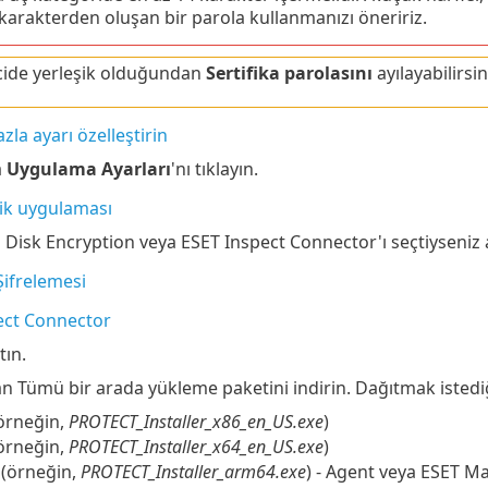
karakterden oluşan bir parola kullanmanızı öneririz.
cide yerleşik olduğundan
Sertifika parolasını
ayılayabilirsin
zla ayarı özelleştirin
a
Uygulama Ayarları
'nı tıklayın.
ik uygulaması
 Disk Encryption veya ESET Inspect Connector'ı seçtiyseniz ay
Şifrelemesi
ect Connector
atın.
n Tümü bir arada yükleme paketini indirin. Dağıtmak istedi
örneğin,
PROTECT_Installer_x86_en_US.exe
)
örneğin,
PROTECT_Installer_x64_en_US.exe
)
(örneğin,
PROTECT_Installer_arm64.exe
) - Agent veya ESET 