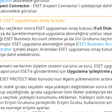
yption
abonelikle görünür.
spect Connector
- ESET Inspect Connector'ı yükleyiciye dahil
abonelikle görünür.
bir ESET uygulaması onay kutusu
bu seçtikten sonra ESET uygulaması onay kutusu (
Full Dis
 ya da işaretlenmemişse uygulama aboneliğiniz yoktur veya 
ği ESET Business Account sitesine ya da Üst Grubunu seçm
ıştır. ESET uygulama aboneliğini siteye (
ESET Business Ac
trator
içinde) atayın. Ardından ESET uygulaması onay kutusu 
iye dahil edebilirsiniz.
emetri verilerinin (işletim sistemi sürümü ve türü, ESET uy
 raporunun ESET'e gönderilmesi için
Uygulama iyileştirme 
 ESET PROTECT Web Konsolu'nun Agent yüklemesinin ardından
r statik grubu seçebilir veya yükleyici dağıtıldıktan sonra ci
rup seçildiğinde, gruba uygulanan tüm ilkeler yükleyiciye ekl
 seçmek, yükleyici konumunu etkilemez. Yükleyici sizin tar
ın Erişim Grubuna yerleştirilir.
Erişim Grubu, kullanıcının er
e nesneye erişimi ayarlar.