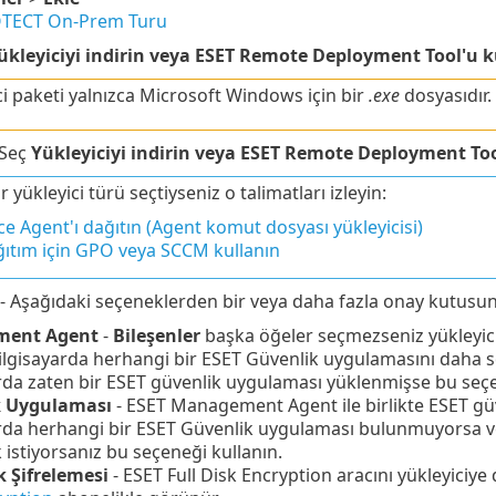
TECT On-Prem Turu
ükleyiciyi indirin veya ESET Remote Deployment Tool'u k
ci paketi yalnızca Microsoft Windows için bir
.exe
dosyasıdır.
Seç
Yükleyiciyi indirin veya ESET Remote Deployment Too
ir yükleyici türü seçtiyseniz o talimatları izleyin:
e Agent'ı dağıtın (Agent komut dosyası yükleyicisi)
ıtım için GPO veya SCCM kullanın
- Aşağıdaki seçeneklerden bir veya daha fazla onay kutusun
ment Agent
-
Bileşenler
başka öğeler seçmezseniz yükleyici
ilgisayarda herhangi bir ESET Güvenlik uygulamasını daha s
rda zaten bir ESET güvenlik uygulaması yüklenmişse bu seçe
k Uygulaması
- ESET Management Agent ile birlikte ESET güv
arda herhangi bir ESET Güvenlik uygulaması bulunmuyorsa
istiyorsanız bu seçeneği kullanın.
 Şifrelemesi
- ESET Full Disk Encryption aracını yükleyiciye 