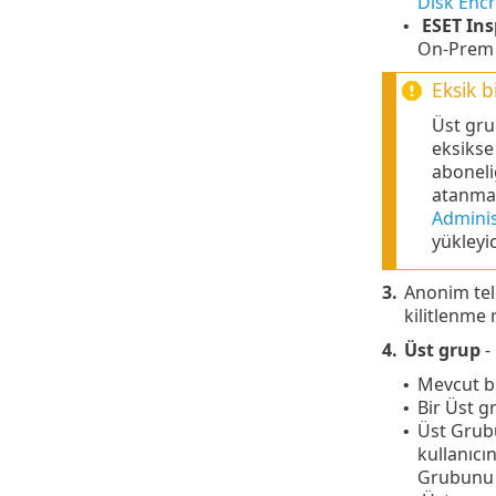
Disk Encr
ESET In
•
On-Prem 
Eksik 
Üst gru
eksikse
aboneli
atanmam
Adminis
yükleyic
3.
Anonim tel
kilitlenme
4.
Üst grup
-
Mevcut bi
•
Bir Üst g
•
Üst Grubu
•
kullanıcın
Grubunu v