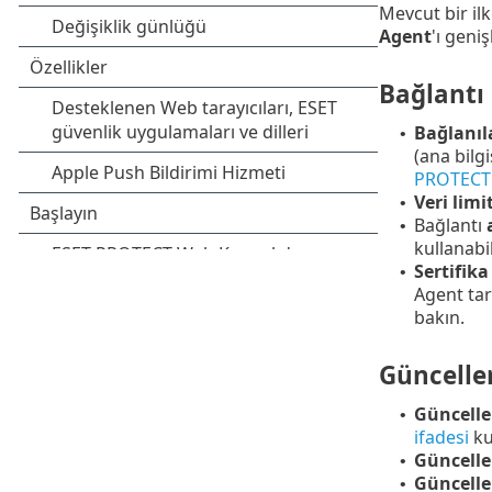
Mevcut bir il
Agent
'ı geniş
Bağlantı
Bağlanıl
•
(ana bilg
PROTECT S
Veri limit
•
Bağlantı
•
kullanabil
Sertifika
•
Agent tar
bakın.
Güncelle
Güncelle
•
ifadesi
kul
Güncell
•
Güncell
•