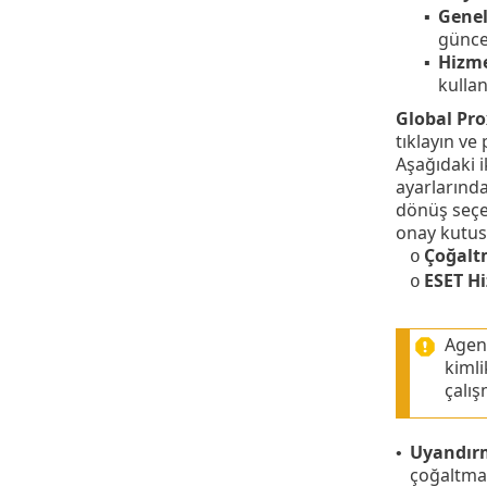
Genel
▪
günce
Hizme
▪
kullan
Global Pro
tıklayın ve 
Aşağıdaki i
ayarlarında
dönüş seçe
onay kutusu
Çoğalt
o
ESET Hi
o
Agent
kimli
çalış
Uyandırm
•
çoğaltma 