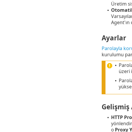
Üretim si
Otomatik
•
Varsayıla
Agent'ın 
Ayarlar
Parolayla ko
kurulumu paro
Parol
•
üzeri 
Parol
•
yüksel
Gelişmiş 
HTTP Pro
•
yönlendir
Proxy 
o