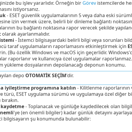
inizde bu işlev yararlıdır. Örneğin bir
Görev
istemcilerde he
sını istiyorsanız.
uk
- ESET güvenlik uygulamalarının 5 veya daha eski sürü
sine izin vermek üzere, belirli bir dinleme bağlantı noktasın
arının bu bağlantı noktasına rapor verecek şekilde yapılan
t
olarak ayarlanmalıdır.
istemi
- İstemci bilgisayardaki belirli bilgi veya sorunları b
cü taraf uygulamaların raporlamasını etki̇nleşti̇rmek için
E
irin. (Bu özellik Windows ve macOS için geçerlidir. Windows'd
ar raporlanır ve kullanıcıya özel uygulamalar raporlanmaz.
üm yükleme dosyalarının depolanacağı deponun konumu.
ayılan depo
OTOMATİK SEÇİM
'dir.
 iyileştirme programına katılın
- Kilitlenme raporlarının 
 türü, ESET uygulama sürümü ve uygulamaya özel diğer bilgi
 bırakın.
 kaydetme
- Toplanacak ve günlüğe kaydedilecek olan bilgil
nemli
'ye (en önemli bilgiler) kadar günlük detayını ayarla
ci bilgisayarın şu konumunda bulunabilir: