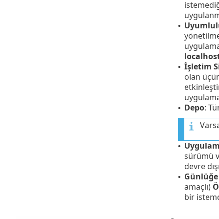
istemediğ
uygulanma
Uyumlul
•
yönetilme
uygulamal
localhos
İşletim S
•
olan üçün
etkinleşt
uygulamal
Depo
: T
•
Vars
Uygulama
•
sürümü ve
devre dışı
Günlüğe
•
amaçlı)
Ö
bir istem