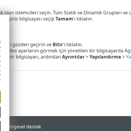
ak olan istemcileri seçin. Tüm Statik ve Dinamik Grupları ve
ediğiniz bilgisayarı seçip
Tamam
'ı tıklatın.
d
yarları gözden geçirin ve
Bitir
'i tıklatın.
h
nt ilke ayarlarını görmek için yönetilen bir bilgisayarda Age
y
y
nra bir bilgisayarı, ardından
Ayrıntılar
>
Yapılandırma
>
Ya
e
o
s
e
e
tal
Bölgesel destek