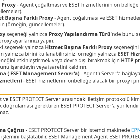
 Proxy
- Agent çoğaltması ve ESET hizmetlerinin ön belleğe a
llemeler).
t Başına Farklı Proxy
- Agent çoğaltması ve ESET hizmetler
ın (örneğin, güncellemeler).
xy
seçeneği yalnızca
Proxy Yapılandırma Türü
'nde bunu s
proxy ayarlarınızı yapın.
ki seçenek yalnızca
Hizmet Başına Farklı Proxy
seçeneğini b
n yalnızca birini kullanabilirsiniz, örneğin yalnızca
ESET Hiz
neğini etkinleştirmek veya devre dışı bırakmak için
HTTP pr
nu işaretleyin veya işaretini kaldırın.
ma ( ESET Management Server'a)
- Agent'ı Server'a bağlay
zmetleri)
- ESET hizmetlerini önbelleğe alacak bir proxy için 
 ve ESET PROTECT Server arasındaki iletişim protokolü kiml
k doğrulaması gerektiren ESET PROTECT Server'a yönlendirme
maz.
a Çağrısı
- ESET PROTECT Server bir istemci makinede
EP
işlemini başlatabilir. ESET Management Agent ESET PROTEC