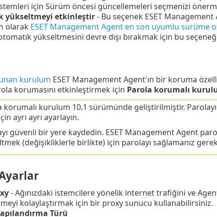
stemleri için Sürüm öncesi güncellemeleri seçmenizi önermeyiz
 yükseltmeyi etkinleştir
- Bu seçenek ESET Management Age
n olarak
ESET Management Agent en son uyumlu sürüme otom
otomatik yükseltmesini devre dışı bırakmak için bu seçeneği 
runan kurulum
ESET Management Agent'ın bir koruma özelli
la korumasını etkinleştirmek için
Parola korumalı kuru
a korumalı kurulum 10.1 sürümünde geliştirilmiştir. Parolay
için ayrı ayrı ayarlayın.
ayı güvenli bir yere kaydedin. ESET Management Agent paro
tmek (değişikliklerle birlikte) için parolayı sağlamanız gereki
Ayarlar
xy
- Ağınızdaki istemcilere yönelik internet trafiğini ve Ag
meyi kolaylaştırmak için bir proxy sunucu kullanabilirsiniz.
Yapılandırma Türü