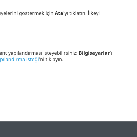
 üyelerini göstermek için
Ata
'yı tıklatın. İlkeyi
nt yapılandırması isteyebilirsiniz:
Bilgisayarlar
'ı
pılandırma isteği
'ni tıklayın.