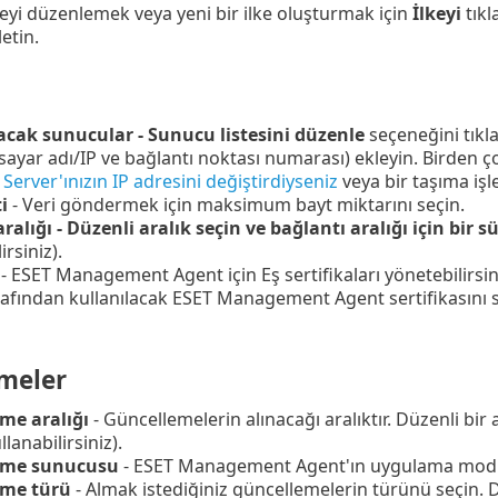
keyi düzenlemek veya yeni bir ilke oluşturmak için
İlkeyi
tıkl
letin.
acak sunucular - Sunucu listesini düzenle
seçeneğini tıkl
isayar adı/IP ve bağlantı noktası numarası) ekleyin. Birden 
erver'ınızın IP adresini değiştirdiyseniz
veya bir taşıma işle
i
- Veri göndermek için maksimum bayt miktarını seçin.
aralığı - Düzenli aralık seçin ve bağlantı aralığı için bir s
irsiniz).
- ESET Management Agent için Eş sertifikaları yönetebilirsin
afından kullanılacak ESET Management Agent sertifikasını se
meler
me aralığı
- Güncellemelerin alınacağı aralıktır. Düzenli bir a
lanabilirsiniz).
eme sunucusu
- ESET Management Agent'ın uygulama modül
eme türü
- Almak istediğiniz güncellemelerin türünü seçin. 