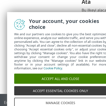
Ata
Bu ilkeyi alac
uygulamak ist
Your account, your cookies
choice
Özet
We and our partners use cookies to give you the best optimize
Bu ilke için a
online experience, analyze our website traffic, and serve you wit
Uygulanan Age
personalized ads. You can agree to the collection of all cookies b
clicking "Accept all and close", decline all non-essential cookies b
tıkladıktan so
choosing "Accept essential cookies only", or adjust your cooki
settings by clicking "Manage cookies". You also have the right t
withdraw your consent or change your cookie preference
anytime by clicking the "Manage cookies" link in our websit
footer or in your account settings (if available). For mor
information, see our
Cookie Policy
.
ACCEPT ALL AND CLOSE
ACCEPT ESSENTIAL COOKIES ONLY
End of Life
ESET Bilgi Bankası
ESET Forumu
ESET Status Por
MANAGE COOKIES