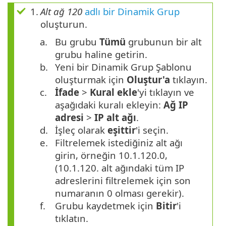
1.
Alt ağ 120
adlı bir Dinamik Grup
oluşturun.
a.
Bu grubu
Tümü
grubunun bir alt
grubu haline getirin.
b.
Yeni bir Dinamik Grup Şablonu
oluşturmak için
Oluştur'a
tıklayın.
c.
İfade
>
Kural ekle
'yi tıklayın ve
aşağıdaki kuralı ekleyin:
Ağ IP
adresi
>
IP alt ağı
.
d.
İşleç olarak
eşittir
'i seçin.
e.
Filtrelemek istediğiniz alt ağı
girin, örneğin 10.1.120.0,
(10.1.120. alt ağındaki tüm IP
adreslerini filtrelemek için son
numaranın 0 olması gerekir).
f.
Grubu kaydetmek için
Bitir
'i
tıklatın.