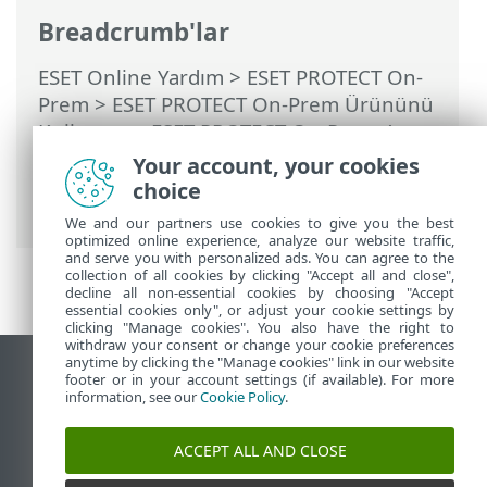
Breadcrumb'lar
ESET Online Yardım
>
ESET PROTECT On-
Prem
>
ESET PROTECT On-Prem Ürününü
Kullanma
>
ESET PROTECT On-Prem Ana
Menü
> Daha Fazla >
Dinamik Grup
Your account, your cookies
Şablonları
> ESET PROTECT On-Prem
choice
Ürünü nasıl otomatikleştirilir?
We and our partners use cookies to give you the best
optimized online experience, analyze our website traffic,
and serve you with personalized ads. You can agree to the
collection of all cookies by clicking "Accept all and close",
decline all non-essential cookies by choosing "Accept
essential cookies only", or adjust your cookie settings by
clicking "Manage cookies". You also have the right to
withdraw your consent or change your cookie preferences
anytime by clicking the "Manage cookies" link in our website
Masaüstü sitesini görüntüle
footer or in your account settings (if available). For more
information, see our
Cookie Policy
.
End of Life
ESET Bilgi Bankası
ACCEPT ALL AND CLOSE
ESET Forumu