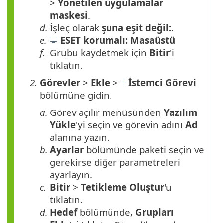
>
Yönetilen uygulamalar
maskesi
.
d.
İşleç olarak
şuna eşit değil:
.
e.
ESET korumalı: Masaüstü
f.
Grubu kaydetmek için
Bitir
'i
tıklatın.
2.
Görevler
>
Ekle
>
İstemci Görevi
bölümüne gidin.
a.
Görev açılır menüsünden
Yazılım
Yükle
'yi seçin ve görevin adını
Ad
alanına yazın.
b.
Ayarlar
bölümünde paketi seçin ve
gerekirse diğer parametreleri
ayarlayın.
c.
Bitir
>
Tetikleme Oluştur
'u
tıklatın.
d.
Hedef
bölümünde,
Grupları