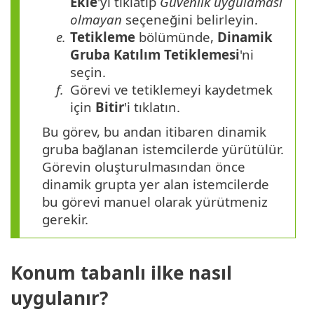
Ekle
'yi tıklatıp
Güvenlik uygulaması
olmayan
seçeneğini belirleyin.
e.
Tetikleme
bölümünde,
Dinamik
Gruba Katılım Tetiklemesi
'ni
seçin.
f.
Görevi ve tetiklemeyi kaydetmek
için
Bitir
'i tıklatın.
Bu görev, bu andan itibaren dinamik
gruba bağlanan istemcilerde yürütülür.
Görevin oluşturulmasından önce
dinamik grupta yer alan istemcilerde
bu görevi manuel olarak yürütmeniz
gerekir.
Konum tabanlı ilke nasıl
uygulanır?