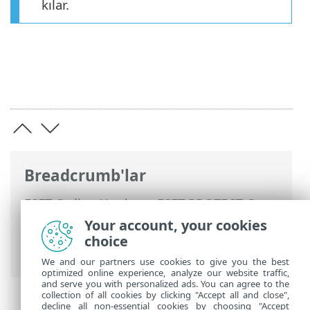
kılar.
Breadcrumb'lar
ESET Online Yardım
>
ESET PROTECT On-
Prem
>
ESET PROTECT On-Prem Ürününü
Your account, your cookies
Kullanma
>
ESET PROTECT On-Prem Ana
choice
Menü
> İlkeler
We and our partners use cookies to give you the best
optimized online experience, analyze our website traffic,
and serve you with personalized ads. You can agree to the
collection of all cookies by clicking "Accept all and close",
decline all non-essential cookies by choosing "Accept