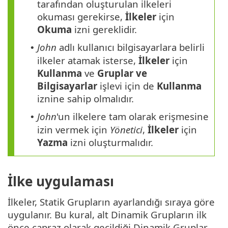
tarafından oluşturulan ilkeleri
okuması gerekirse,
İlkeler
için
Okuma
izni gereklidir.
John
adlı kullanıcı bilgisayarlara belirli
•
ilkeler atamak isterse,
İlkeler
için
Kullanma
ve
Gruplar ve
Bilgisayarlar
işlevi için de
Kullanma
iznine sahip olmalıdır.
John
'un ilkelere tam olarak erişmesine
•
izin vermek için
Yönetici
,
İlkeler
için
Yazma
izni oluşturmalıdır.
İlke uygulaması
İlkeler, Statik Grupların ayarlandığı sıraya göre
uygulanır. Bu kural, alt Dinamik Grupların ilk
önce çapraz olarak geçildiği Dinamik Gruplar