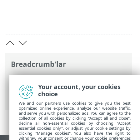
Breadcrumb'lar
ESET Online Yardım
>
ESET PROTECT On-
Prem
>
ESET PROTECT On-Prem Ürününü
Your account, your cookies
Kullanma
>
ESET PROTECT On-Prem Ana
choice
Menü
>
İlkeler
> İstemciye Bir İlke Atama
We and our partners use cookies to give you the best
optimized online experience, analyze our website traffic,
and serve you with personalized ads. You can agree to the
collection of all cookies by clicking "Accept all and close",
decline all non-essential cookies by choosing "Accept
essential cookies only", or adjust your cookie settings by
clicking "Manage cookies". You also have the right to
withdraw your consent or change your cookie preferences