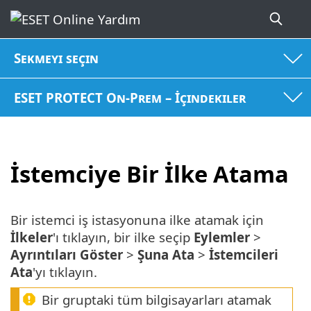
Sekmeyi seçin
ESET PROTECT On-Prem – İçindekiler
İstemciye Bir İlke Atama
Bir istemci iş istasyonuna ilke atamak için
İlkeler
'ı tıklayın, bir ilke seçip
Eylemler
>
Ayrıntıları Göster
>
Şuna Ata
>
İstemcileri
Ata
'yı tıklayın.
Bir gruptaki tüm bilgisayarları atamak