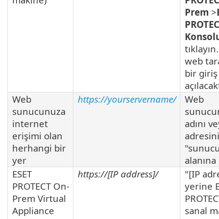
Prem
>
PROTEC
Konsol
tıklayın
web tar
bir giri
açılacakt
Web
https://yourservername/
Web
sunucunuza
sunucu
internet
adını ve
erişimi olan
adresin
herhangi bir
"sunuc
yer
alanına 
ESET
https://[IP address]/
"[IP adr
PROTECT On-
yerine 
Prem Virtual
PROTEC
Appliance
sanal m