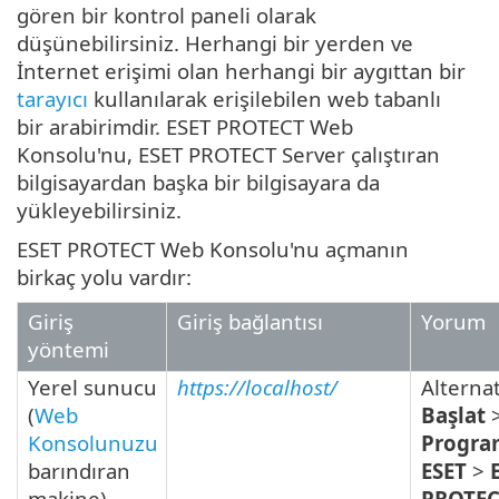
gören bir kontrol paneli olarak
düşünebilirsiniz. Herhangi bir yerden ve
İnternet erişimi olan herhangi bir aygıttan bir
tarayıcı
kullanılarak erişilebilen web tabanlı
bir arabirimdir. ESET PROTECT Web
Konsolu'nu, ESET PROTECT Server çalıştıran
bilgisayardan başka bir bilgisayara da
yükleyebilirsiniz.
ESET PROTECT Web Konsolu'nu açmanın
birkaç yolu vardır:
Giriş
Giriş bağlantısı
Yorum
yöntemi
Yerel sunucu
https://localhost/
Alternat
(
Web
Başlat
Konsolunuzu
Progra
barındıran
ESET
>
makine)
PROTEC