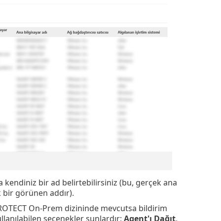
 kendiniz bir ad belirtebilirsiniz (bu, gerçek ana
 bir görünen addır).
T PROTECT On-Prem dizininde mevcutsa bildirim
ullanılabilen seçenekler şunlardır:
Agent'ı Dağıt
,