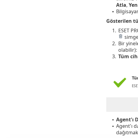
Atla
,
Yen
Bilgisaya
•
Gösterilen t
1.
ESET PRO
simges
2.
Bir yine
olabilir)
3.
Tüm cih
Agent'ı 
•
Agent'ı d
•
dağıtmak 