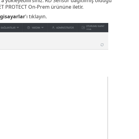
x
'a yükleyebilirsiniz. RD Sensor dağıtılmış olduğu
ESET PROTECT On-Prem ürününe iletir.
gisayarlar
'ı tıklayın.