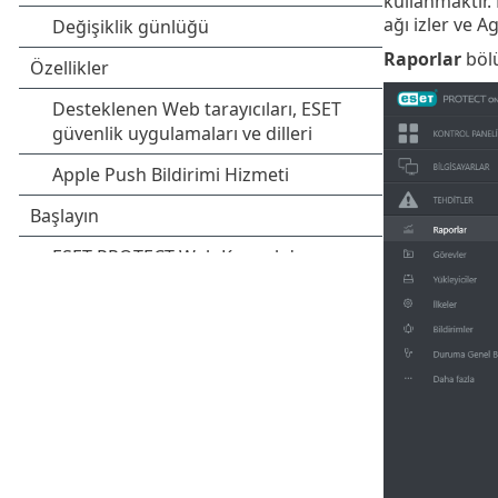
kullanmaktır
ağı izler ve 
Raporlar
böl