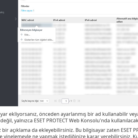
ayar ekliyorsanız, önceden ayarlanmış bir ad kullanabilir veya
ı değil, yalnızca ESET PROTECT Web Konsolu'nda kullanılacak
z bir açıklama da ekleyebilirsiniz. Bu bilgisayar zaten ESE
 ve yinelemeyle ne yapmak istediğinize karar verebilirsiniz. K