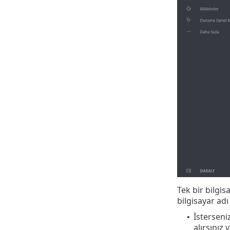
Tek bir bilgis
bilgisayar ad
İsterseni
•
alırsınız