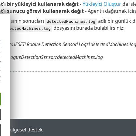
t'ı bir yükleyici kullanarak dağıt
-
Yükleyici Oluştur
'da iş
t'ı sunucu görevi kullanarak dağıt
- Agent'ı dağıtmak içi
ramasının sonuçları
adlı bir günlük d
detectedMachines.log
.
dosyasını burada bulabilirsiniz:
detectedMachines.log
d
mData\ESET\Rogue Detection Sensor\Logs\detectedMachines.lo
h
y
eset/RogueDetectionSensor/detectedMachines.log
y
e
o
s
e
e
tal
Bölgesel destek