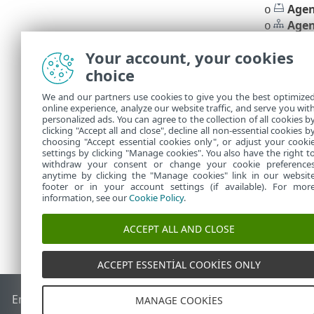
Agen
o
Agen
o
RD Sensor ta
Your account, your cookies
listesini içerir
choice
Windows
•
We and our partners use cookies to give you the best optimize
C:\Progra
online experience, analyze our website traffic, and serve you wit
Linux
•
personalized ads. You can agree to the collection of all cookies b
/var/log/
clicking "Accept all and close", decline all non-essential cookies b
choosing "Accept essential cookies only", or adjust your cooki
settings by clicking "Manage cookies". You also have the right t
withdraw your consent or change your cookie preference
anytime by clicking the "Manage cookies" link in our websit
footer or in your account settings (if available). For mor
information, see our
Cookie Policy
.
ACCEPT ALL AND CLOSE
ACCEPT ESSENTIAL COOKIES ONLY
End of Life
ESET Bilgi Bankası
ESET Forumu
ESET Status Por
MANAGE COOKIES