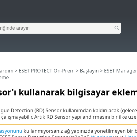
Yardım
>
ESET PROTECT On-Prem
>
Başlayın
>
ESET Managem
leme
or'ı kullanarak bilgisayar ekle
gue Detection (RD) Sensor kullanımdan kaldırılacak (gelecek
çalışmayabilir. Artık RD Sensor yapılandırmasını bir ilke üz
zasyonunu
kullanmıyorsanız ağ yapınızda yönetilmeyen bir b