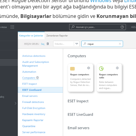
. ESET Rogue Detection Sensor ürününü
Windows
veya
Linu
Agent'ı olmayan yeni bir aygıt ağa bağlandığında bu bilgiyi 
ümünde,
Bilgisayarlar
bölümüne gidin ve
Korunmayan bil