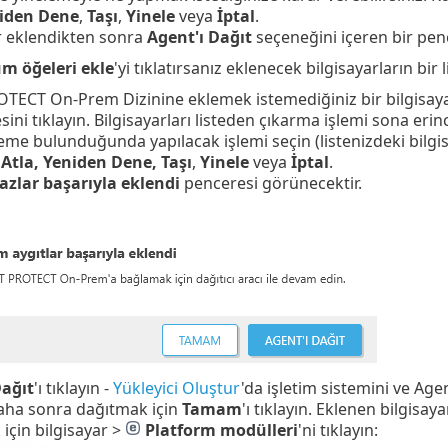
iden Dene
,
Taşı
,
Yinele
veya
İptal
.
r eklendikten sonra
Agent'ı Dağıt
seçeneğini içeren bir pen
üm öğeleri ekle
'yi tıklatırsanız eklenecek bilgisayarların bir 
TECT On-Prem Dizinine eklemek istemediğiniz bir bilgisaya
ini tıklayın. Bilgisayarları listeden çıkarma işlemi sona eri
leme bulunduğunda yapılacak işlemi seçin (listenizdeki bilgis
:
Atla, Yeniden Dene, Taşı
,
Yinele
veya
İptal
.
azlar başarıyla eklendi
penceresi görünecektir.
Dağıt
'ı tıklayın -
Yükleyici Oluştur
'da işletim sistemini ve Age
aha sonra dağıtmak için
Tamam
'ı tıklayın. Eklenen bilgisay
için bilgisayar >
Platform modülleri
'ni tıklayın: