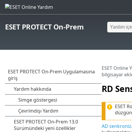
ESET PROTECT On-Prem
ESET Online 
bilgisayar ek
RD Sens
ESET Ro
düzgün 
AD senkroni