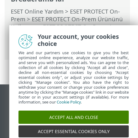
ESET Online Yardım
>
ESET PROTECT On-
Prem
>
ESET PROTECT On-Prem Ürününü
Kullanma
>
ESET PROTECT On-Prem Ana
Menü
> Daha Fazla >
Erişim Hakları
>
Your account, your cookies
Kullanıcılar
> İki Öğeli Kimlik
choice
Doğrulaması
We and our partners use cookies to give you the best
optimized online experience, analyze our website traffic,
and serve you with personalized ads. You can agree to the
collection of all cookies by clicking "Accept all and close",
decline all non-essential cookies by choosing "Accept
essential cookies only", or adjust your cookie settings by
clicking "Manage cookies". You also have the right to
withdraw your consent or change your cookie preferences
anytime by clicking the "Manage cookies" link in our website
Masaüstü sitesini görüntüle
footer or in your account settings (if available). For more
information, see our
Cookie Policy
.
End of Life
ESET Bilgi Bankası
ACCEPT ALL AND CLOSE
ESET Forumu
ESET Status Portal
ACCEPT ESSENTIAL COOKIES ONLY
Bölgesel destek