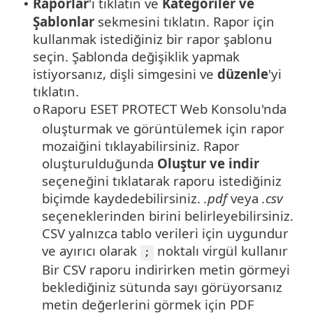
Raporlar
'ı tıklatın ve
Kategoriler ve
•
Şablonlar
sekmesini tıklatın. Rapor için
kullanmak istediğiniz bir rapor şablonu
seçin. Şablonda değişiklik yapmak
istiyorsanız, dişli simgesini ve
düzenle
'yi
tıklatın.
Raporu ESET PROTECT Web Konsolu'nda
o
oluşturmak ve görüntülemek için rapor
mozaiğini tıklayabilirsiniz. Rapor
oluşturulduğunda
Oluştur ve indir
seçeneğini tıklatarak raporu istediğiniz
biçimde kaydedebilirsiniz.
.pdf
veya
.csv
seçeneklerinden birini belirleyebilirsiniz.
CSV yalnızca tablo verileri için uygundur
ve ayırıcı olarak
noktalı virgül kullanır
;
Bir CSV raporu indirirken metin görmeyi
beklediğiniz sütunda sayı görüyorsanız
metin değerlerini görmek için PDF