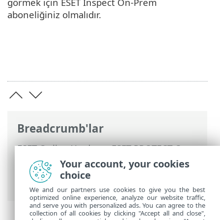
görmek için ESET Inspect On-Prem
aboneliğiniz olmalıdır.
Breadcrumb'lar
ESET Online Yardım
>
ESET PROTECT On-
Prem
>
ESET PROTECT On-Prem Ürününü
Your account, your cookies
Kullanma
>
ESET PROTECT On-Prem Ana
choice
Menü
>
Raporlar
> Rapor oluşturma
We and our partners use cookies to give you the best
optimized online experience, analyze our website traffic,
and serve you with personalized ads. You can agree to the
collection of all cookies by clicking "Accept all and close",