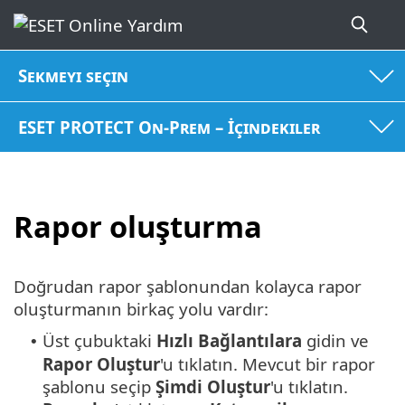
Sekmeyi seçin
ESET PROTECT On-Prem – İçindekiler
Rapor oluşturma
Doğrudan rapor şablonundan kolayca rapor
oluşturmanın birkaç yolu vardır:
Üst çubuktaki
Hızlı
Bağlantılara
gidin ve
•
Rapor
Oluştur
'u tıklatın. Mevcut bir rapor
şablonu seçip
Şimdi
Oluştur
'u tıklatın.