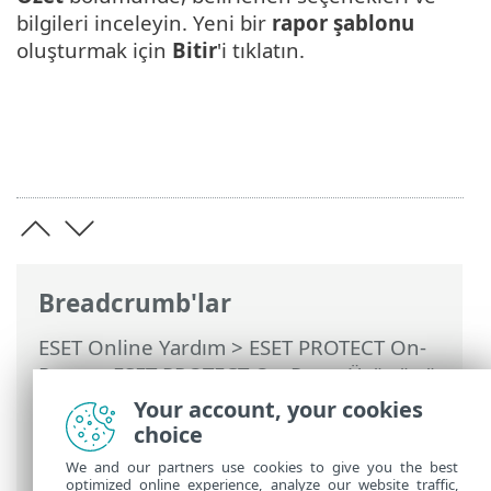
bilgileri inceleyin. Yeni bir
rapor şablonu
oluşturmak için
Bitir
'i tıklatın.
Breadcrumb'lar
ESET Online Yardım
>
ESET PROTECT On-
Prem
>
ESET PROTECT On-Prem Ürününü
Kullanma
>
ESET PROTECT On-Prem Ana
Your account, your cookies
Menü
>
Raporlar
> Yeni bir rapor şablonu
choice
oluşturma
We and our partners use cookies to give you the best
optimized online experience, analyze our website traffic,