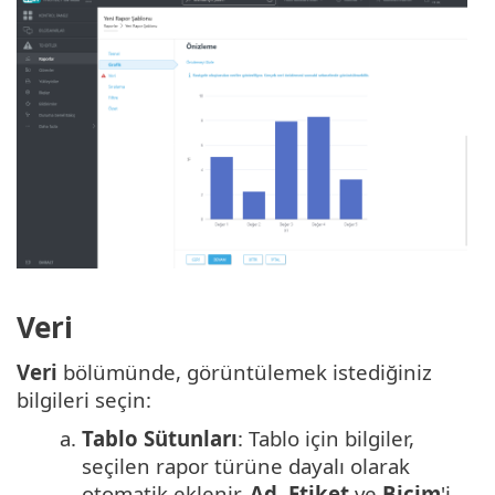
Veri
Veri
bölümünde, görüntülemek istediğiniz
bilgileri seçin:
a.
Tablo Sütunları
: Tablo için bilgiler,
seçilen rapor türüne dayalı olarak
otomatik eklenir.
Ad
,
Etiket
ve
Biçim
'i