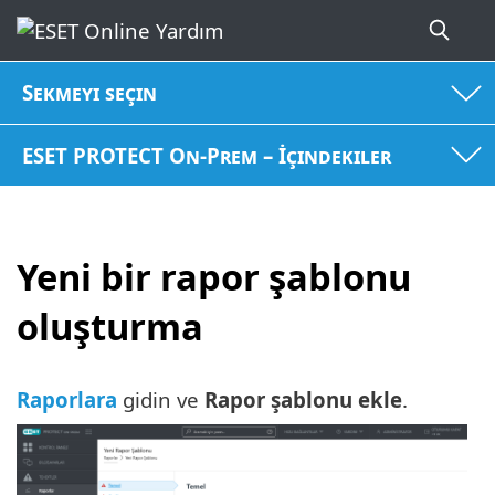
Sekmeyi seçin
ESET PROTECT On-Prem – İçindekiler
Yeni bir rapor şablonu
oluşturma
Raporlara
gidin ve
Rapor şablonu ekle
.