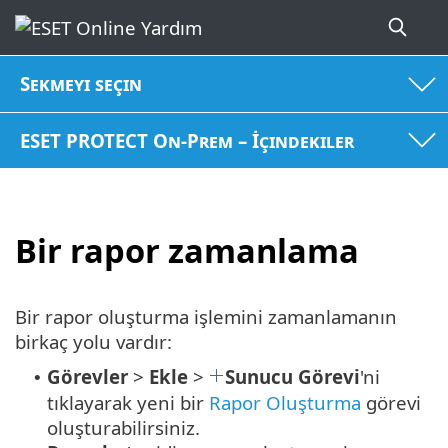
Sekmeyi seçin
ESET PROTECT On-Prem – İçindekiler
Bir rapor zamanlama
Bir rapor oluşturma işlemini zamanlamanın
birkaç yolu vardır:
Görevler
>
Ekle
>
Sunucu Görevi
'ni
•
tıklayarak yeni bir
Rapor Oluşturma
görevi
oluşturabilirsiniz.