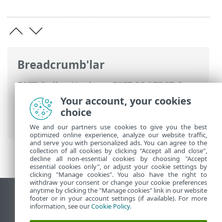
Breadcrumb'lar
ESET Online Yardım
>
ESET PROTECT On-
Prem
>
ESET PROTECT On-Prem Ürününü
Your account, your cookies
Kullanma
>
ESET PROTECT On-Prem Ana
choice
Menü
>
Raporlar
> Bir rapor zamanlama
We and our partners use cookies to give you the best
optimized online experience, analyze our website traffic,
and serve you with personalized ads. You can agree to the
collection of all cookies by clicking "Accept all and close",
decline all non-essential cookies by choosing "Accept
essential cookies only", or adjust your cookie settings by
clicking "Manage cookies". You also have the right to
withdraw your consent or change your cookie preferences
anytime by clicking the "Manage cookies" link in our website
Masaüstü sitesini görüntüle
footer or in your account settings (if available). For more
information, see our
Cookie Policy
.
End of Life